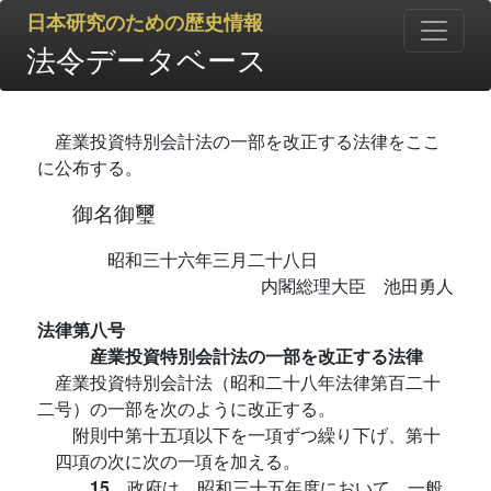
日本研究のための歴史情報
法令データベース
産業投資特別会計法の一部を改正する法律をここ
に公布する。
御名御璽
昭和三十六年三月二十八日
内閣総理大臣 池田勇人
法律第八号
産業投資特別会計法の一部を改正する法律
産業投資特別会計法（昭和二十八年法律第百二十
二号）の一部を次のように改正する。
附則中第十五項以下を一項ずつ繰り下げ、第十
四項の次に次の一項を加える。
15
政府は、昭和三十五年度において、一般