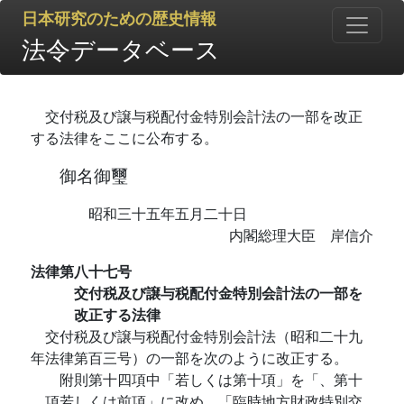
日本研究のための歴史情報
法令データベース
交付税及び譲与税配付金特別会計法の一部を改正
する法律をここに公布する。
御名御璽
昭和三十五年五月二十日
内閣総理大臣 岸信介
法律第八十七号
交付税及び譲与税配付金特別会計法の一部を
改正する法律
交付税及び譲与税配付金特別会計法（昭和二十九
年法律第百三号）の一部を次のように改正する。
附則第十四項中「若しくは第十項」を「、第十
項若しくは前項」に改め、「臨時地方財政特別交