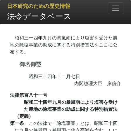
日本研究のための歴史情報
法令データベース
昭和三十四年九月の暴風雨により塩害を受けた農
地の除塩事業の助成に関する特別措置法をここに公
布する。
御名御璽
昭和三十四年十二月七日
内閣総理大臣 岸信介
法律第百八十一号
昭和三十四年九月の暴風雨により塩害を受け
た農地の除塩事業の助成に関する特別措置法
（定義）
第一条
この法律で「除塩事業」とは、昭和三十四
年九月の暴風雨（暴風雨に伴う高潮を含む。）に