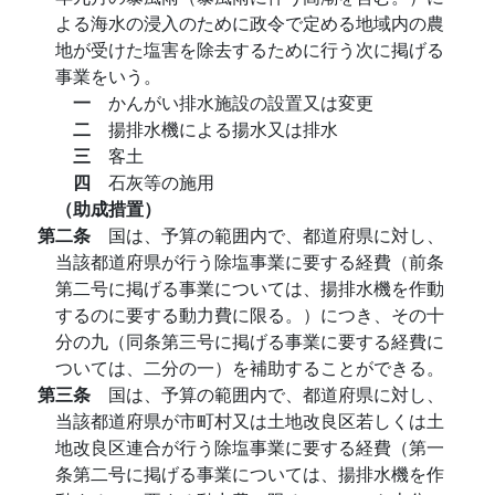
よる海水の浸入のために政令で定める地域内の農
地が受けた塩害を除去するために行う次に掲げる
事業をいう。
一
かんがい排水施設の設置又は変更
二
揚排水機による揚水又は排水
三
客土
四
石灰等の施用
（助成措置）
第二条
国は、予算の範囲内で、都道府県に対し、
当該都道府県が行う除塩事業に要する経費（前条
第二号に掲げる事業については、揚排水機を作動
するのに要する動力費に限る。）につき、その十
分の九（同条第三号に掲げる事業に要する経費に
ついては、二分の一）を補助することができる。
第三条
国は、予算の範囲内で、都道府県に対し、
当該都道府県が市町村又は土地改良区若しくは土
地改良区連合が行う除塩事業に要する経費（第一
条第二号に掲げる事業については、揚排水機を作