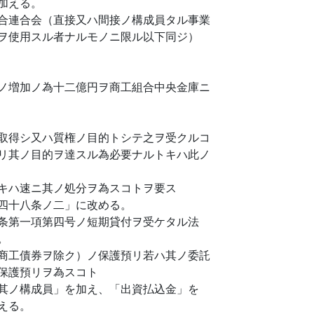
加える。
合連合会（直接又ハ間接ノ構成員タル事業
ヲ使用スル者ナルモノニ限ル以下同ジ）
ノ増加ノ為十二億円ヲ商工組合中央金庫ニ
取得シ又ハ質権ノ目的トシテ之ヲ受クルコ
リ其ノ目的ヲ達スル為必要ナルトキハ此ノ
キハ速ニ其ノ処分ヲ為スコトヲ要ス
四十八条ノ二」に改める。
条第一項第四号ノ短期貸付ヲ受ケタル法
。
商工債券ヲ除ク）ノ保護預リ若ハ其ノ委託
保護預リヲ為スコト
其ノ構成員」を加え、「出資払込金」を
える。