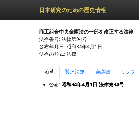
日本研究のための歴史情報
商工組合中央金庫法の一部を改正する法律
法令番号: 法律第94号
公布年月日: 昭和34年4月1日
法令の形式: 法律
沿革
関連法規
会議録
リンク
公布:
昭和34年4月1日 法律第94号