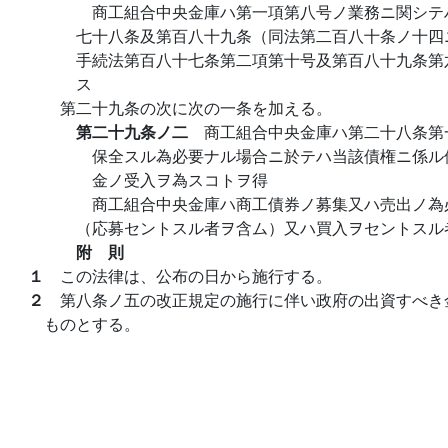
商工組合中央金庫ハ第一項第八号ノ業務ニ関シテ
七十八条及第百八十九条（同法第二百八十条ノ十四
手続法第百八十七条第二項第十号及第百八十九条第
ス
第二十九条の次に次の一条を加える。
第二十九条ノ二
商工組合中央金庫ハ第二十八条第
保全スル為必要ナル場合ニ於テハ当該債権ニ係ル
金ノ受入ヲ為スコトヲ得
商工組合中央金庫ハ商工債券ノ募集又ハ売出ノ為
（応募セントスル者ヲ含ム）又ハ買入ヲセントスル
附 則
１
この法律は、公布の日から施行する。
２
第八条ノ五の改正規定の施行に伴い政府の出資すべき
ものとする。