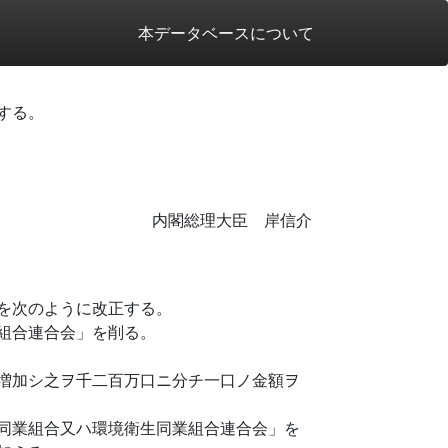
本データベースについて
する。
内閣総理大臣 岸信介
を次のように改正する。
組合連合会」を削る。
増加シ之ヲ千二百万口ニ分チ一口ノ金額ヲ
同業組合又ハ環境衛生同業組合連合会」を