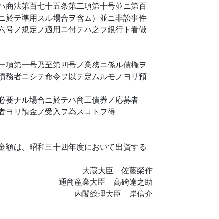
ハ商法第百七十五条第二項第十号並ニ第百
ニ於テ準用スル場合ヲ含ム）並ニ非訟事件
六号ノ規定ノ適用ニ付テハ之ヲ銀行ト看做
一項第一号乃至第四号ノ業務ニ係ル債権ヲ
債務者ニシテ命令ヲ以テ定ムルモノヨリ預
必要ナル場合ニ於テハ商工債券ノ応募者
者ヨリ預金ノ受入ヲ為スコトヲ得
金額は、昭和三十四年度において出資する
大蔵大臣 佐藤榮作
通商産業大臣 高碕達之助
内閣総理大臣 岸信介