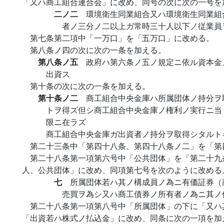
「又ハ商工組合連合会」に改め、同号の次に次の一号を
二ノ二
環境衛生同業組合又ハ環境衛生同業組
者ノ三分ノ二以上ガ常時三十人以下ノ従業員
第七条第二項中「一万口」を「五万口」に改める。
第八条ノ四の次に次の一条を加える。
第八条ノ五
政府ハ第六条ノ五ノ規定ニ依ル資本金
出資ス
第十条の次に次の一条を加える。
第十条ノ二
商工組合中央金庫ハ所属団体ノ持分ヲ
トヲ得ズ但シ商工組合中央金庫ノ権利ノ実行ニ当
限ニ在ラズ
商工組合中央金庫ガ出資者ノ持分ヲ取得シタルト
第二十三条中「第四十八条、第四十八条ノ二」を「第
第二十八条第一項第六号中「公共団体」を「第二十九
人、公共団体」に改め、同項第七号を次のように改める
七
所属団体若ハ其ノ構成員ノ為ニ有価証券（
売買ヲ為シ又ハ商工債券ノ所有者ノ為ニ其ノ
第二十八条第一項第八号中「所属団体」の下に「又ハ
「出資若ハ株式ノ払込金」に改め、同条に次の一項を加