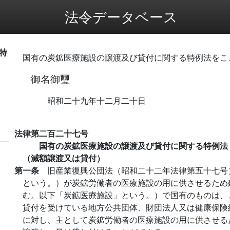
法令データベース
特
国有の炭鉱医療施設の譲渡及び貸付に関する特例法をこ
御名御璽
昭和二十九年十二月二十日
法律第二百二十七号
国有の炭鉱医療施設の譲渡及び貸付に関する特例法
（減額譲渡又は貸付）
第一条
旧産業復興公団法（昭和二十二年法律第五十七号
という。）が炭鉱労働者の医療施設の用に供させるため
む。以下「炭鉱医療施設」という。）で国有のものは、
貸付を受けている地方公共団体、財団法人又は健康保険
に対し、主として炭鉱労働者の医療施設の用に供させる