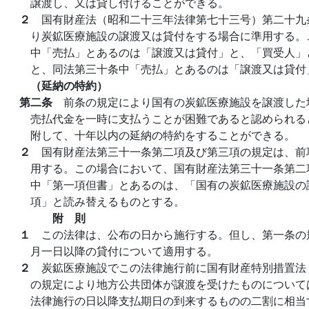
譲渡し、又は貸し付けることができる。
２
国有財産法（昭和二十三年法律第七十三号）第二十九
り炭鉱医療施設の譲渡又は貸付をする場合に準用する。
中「売払」とあるのは「譲渡又は貸付」と、「買受人」
と、同法第三十条中「売払」とあるのは「譲渡又は貸付
（延納の特約）
第二条
前条の規定により国有の炭鉱医療施設を譲渡した
売払代金を一時に支払うことが困難であると認められる
附して、十年以内の延納の特約をすることができる。
２
国有財産法第三十一条第二項及び第三項の規定は、前
用する。この場合において、国有財産法第三十一条第二
中「第一項但書」とあるのは、「国有の炭鉱医療施設の
項」と読み替えるものとする。
附 則
１
この法律は、公布の日から施行する。但し、第一条の
月一日以降の貸付について適用する。
２
炭鉱医療施設でこの法律施行前に国有財産特別措置法
の規定により地方公共団体が譲渡を受けたものについて
法律施行の日以降支払期日の到来するものの二割に相当