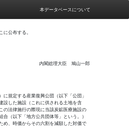
本データベースについて
こに公布する。
内閣総理大臣 鳩山一郎
）に規定する産業復興公団（以下「公団」
建設した施設（これに供される土地を含
この法律施行の際現に当該炭鉱医療施設の
組合（以下「地方公共団体等」という。）
ため、時価からその六割を減額した対価で