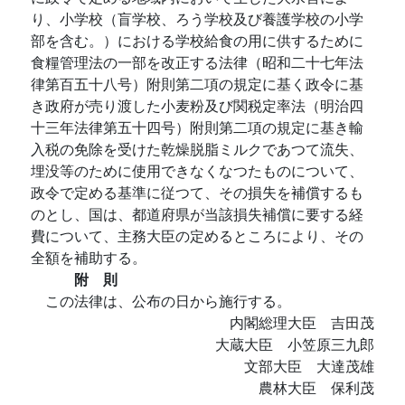
り、小学校（盲学校、ろう学校及び養護学校の小学
部を含む。）における学校給食の用に供するために
食糧管理法の一部を改正する法律（昭和二十七年法
律第百五十八号）附則第二項の規定に基く政令に基
き政府が売り渡した小麦粉及び関税定率法（明治四
十三年法律第五十四号）附則第二項の規定に基き輸
入税の免除を受けた乾燥脱脂ミルクであつて流失、
埋没等のために使用できなくなつたものについて、
政令で定める基準に従つて、その損失を補償するも
のとし、国は、都道府県が当該損失補償に要する経
費について、主務大臣の定めるところにより、その
全額を補助する。
附 則
この法律は、公布の日から施行する。
内閣総理大臣 吉田茂
大蔵大臣 小笠原三九郎
文部大臣 大達茂雄
農林大臣 保利茂