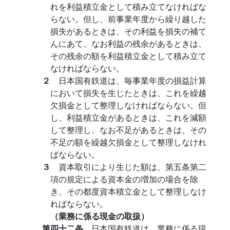
れを利益積立金として積み立てなければな
らない。但し、前事業年度から繰り越した
損失があるときは、その利益を損失の補て
んにあて、なお利益の残余があるときは、
その残余の額を利益積立金として積み立て
なければならない。
２
日本国有鉄道は、毎事業年度の損益計算
において損失を生じたときは、これを繰越
欠損金として整理しなければならない。但
し、利益積立金があるときは、これを減額
して整理し、なお不足があるときは、その
不足の額を繰越欠損金として整理しなけれ
ばならない。
３
資本取引により生じた額は、第五条第二
項の規定による資本金の増加の場合を除
き、その都度資本積立金として整理しなけ
ればならない。
（業務に係る現金の取扱）
第四十二条
日本国有鉄道は、業務に係る現