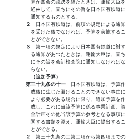
算が国会の議決を経たときは、運輸大臣を
経由して、直ちにその旨を日本国有鉄道に
通知するものとする。
２
日本国有鉄道は、前項の規定による通知
を受けた後でなければ、予算を実施するこ
とができない。
３
第一項の規定により日本国有鉄道に対す
る通知があつたときは、運輸大臣は、直ち
にその旨を会計検査院に通知しなければな
らない。
（追加予算）
第三十九条の十一
日本国有鉄道は、予算作
成後に生じた避けることのできない事由に
より必要がある場合に限り、追加予算を作
成し、これに当該予算に係る事業計画、資
金計画その他当該予算の参考となる事項に
関する書類を添え、運輸大臣に提出するこ
とができる。
２
第三十九条の二第二項から第四項までの