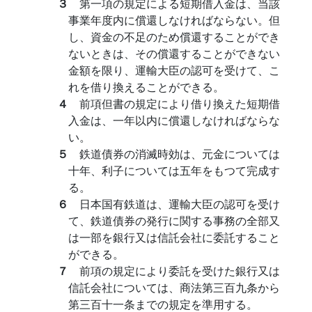
３
第一項の規定による短期借入金は、当該
事業年度内に償還しなければならない。但
し、資金の不足のため償還することができ
ないときは、その償還することができない
金額を限り、運輸大臣の認可を受けて、こ
れを借り換えることができる。
４
前項但書の規定により借り換えた短期借
入金は、一年以内に償還しなければならな
い。
５
鉄道債券の消滅時効は、元金については
十年、利子については五年をもつて完成す
る。
６
日本国有鉄道は、運輸大臣の認可を受け
て、鉄道債券の発行に関する事務の全部又
は一部を銀行又は信託会社に委託すること
ができる。
７
前項の規定により委託を受けた銀行又は
信託会社については、商法第三百九条から
第三百十一条までの規定を準用する。