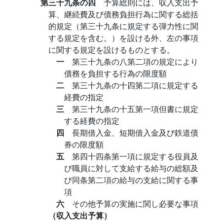
第三十九条の四
予算総則には、収入支出予
算、継続費及び債務負担行為に関する総括
的規定（第三十九条に規定する弾力性に関
する規定を含む。）を設ける外、左の事項
に関する規定を設けるものとする。
一
第三十九条の八第二項の規定により
債務を負担する行為の限度額
二
第三十九条の十四第二項に規定する
経費の指定
三
第三十九条の十五第一項但書に規定
する経費の指定
四
長期借入金、短期借入金及び鉄道債
券の限度額
五
第四十四条第一項に規定する役員及
び職員に対して支給する給与の総額及
び同条第二項の給与の支給に関する事
項
六
その他予算の実施に関し必要な事項
（収入支出予算）