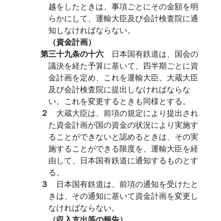
越をしたときは、事項ごとにその金額を明
らかにして、運輸大臣及び会計検査院に通
知しなければならない。
（資金計画）
第三十九条の十六
日本国有鉄道は、国会の
議決を経た予算に基いて、四半期ごとに資
金計画を定め、これを運輸大臣、大蔵大臣
及び会計検査院に提出しなければならな
い。これを変更するときも同様とする。
２
大蔵大臣は、前項の規定により提出され
た資金計画が国の資金の状況により実施す
ることができないと認めるときは、その実
施することができる限度を、運輸大臣を経
由して、日本国有鉄道に通知するものとす
る。
３
日本国有鉄道は、前項の通知を受けたと
きは、その通知に基いて資金計画を変更し
なければならない。
（収入支出等の報告）