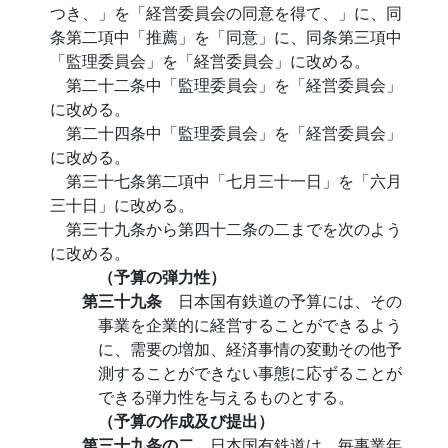
つき、」を「経営委員会の同意を得て、」に、同
条第二項中「推薦」を「同意」に、同条第三項中
「監理委員会」を「経営委員会」に改める。
第二十二条中「監理委員会」を「経営委員会」
に改める。
第二十四条中「監理委員会」を「経営委員会」
に改める。
第三十七条第二項中「七月三十一日」を「六月
三十日」に改める。
第三十九条から第四十二条の二までを次のよう
に改める。
（予算の弾力性）
第三十九条
日本国有鉄道の予算には、その
事業を企業的に経営することができるよう
に、需要の増加、経済事情の変動その他予
測することができない事態に応ずることが
できる弾力性を与えるものとする。
（予算の作成及び提出）
第三十九条の二
日本国有鉄道は、毎事業年