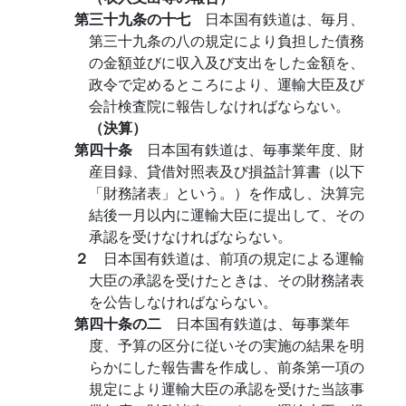
第三十九条の十七
日本国有鉄道は、毎月、
第三十九条の八の規定により負担した債務
の金額並びに収入及び支出をした金額を、
政令で定めるところにより、運輸大臣及び
会計検査院に報告しなければならない。
（決算）
第四十条
日本国有鉄道は、毎事業年度、財
産目録、貸借対照表及び損益計算書（以下
「財務諸表」という。）を作成し、決算完
結後一月以内に運輸大臣に提出して、その
承認を受けなければならない。
２
日本国有鉄道は、前項の規定による運輸
大臣の承認を受けたときは、その財務諸表
を公告しなければならない。
第四十条の二
日本国有鉄道は、毎事業年
度、予算の区分に従いその実施の結果を明
らかにした報告書を作成し、前条第一項の
規定により運輸大臣の承認を受けた当該事