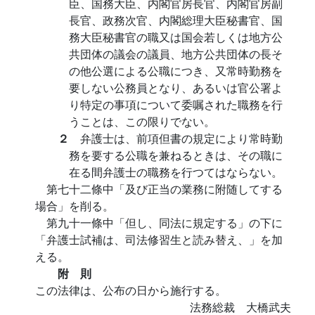
臣、国務大臣、内閣官房長官、内閣官房副
長官、政務次官、内閣総理大臣秘書官、国
務大臣秘書官の職又は国会若しくは地方公
共団体の議会の議員、地方公共団体の長そ
の他公選による公職につき、又常時勤務を
要しない公務員となり、あるいは官公署よ
り特定の事項について委嘱された職務を行
うことは、この限りでない。
２
弁護士は、前項但書の規定により常時勤
務を要する公職を兼ねるときは、その職に
在る間弁護士の職務を行つてはならない。
第七十二條中「及び正当の業務に附随してする
場合」を削る。
第九十一條中「但し、同法に規定する」の下に
「弁護士試補は、司法修習生と読み替え、」を加
える。
附 則
この法律は、公布の日から施行する。
法務総裁 大橋武夫