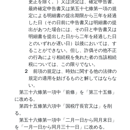
更正を除く。）又は決定は、確定申告書、
最終確定申告書又は第五十七條第一項の規
定による明細書の提出期限から三年を経過
した日（その日前に申告書又は明細書の提
出があつた場合には、その日と申告書又は
明細書を提出した日から二年を経過した日
とのいずれか遅い日）以後においては、す
ることができない。但し、詐僞その他不正
の行為により相続税を免れた者の当該相続
税については、この限りでない。
２
前項の規定は、時効に関する他の法律の
規定の適用を妨げるものと解してはならな
い。
第三十六條第一項中「前條」を「第三十五條」
に改める。
第四十五條第六項中「国税庁長官又は」を削
る。
第五十六條第一項中「二月一日から同月末日」
を「一月一日から同月三十一日」に改める。