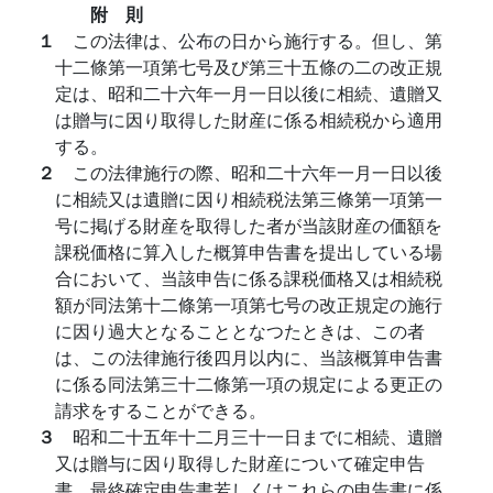
附 則
１
この法律は、公布の日から施行する。但し、第
十二條第一項第七号及び第三十五條の二の改正規
定は、昭和二十六年一月一日以後に相続、遺贈又
は贈与に因り取得した財産に係る相続税から適用
する。
２
この法律施行の際、昭和二十六年一月一日以後
に相続又は遺贈に因り相続税法第三條第一項第一
号に掲げる財産を取得した者が当該財産の価額を
課税価格に算入した概算申告書を提出している場
合において、当該申告に係る課税価格又は相続税
額が同法第十二條第一項第七号の改正規定の施行
に因り過大となることとなつたときは、この者
は、この法律施行後四月以内に、当該概算申告書
に係る同法第三十二條第一項の規定による更正の
請求をすることができる。
３
昭和二十五年十二月三十一日までに相続、遺贈
又は贈与に因り取得した財産について確定申告
書、最終確定申告書若しくはこれらの申告書に係