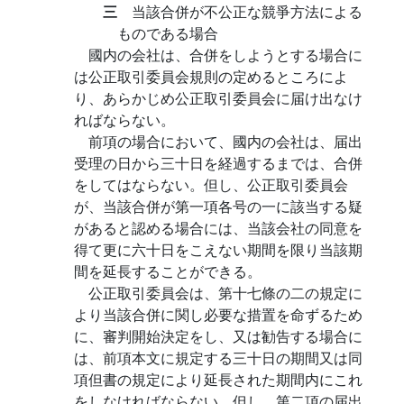
三
当該合併が不公正な競爭方法による
ものである場合
國内の会社は、合併をしようとする場合に
は公正取引委員会規則の定めるところによ
り、あらかじめ公正取引委員会に届け出なけ
ればならない。
前項の場合において、國内の会社は、届出
受理の日から三十日を経過するまでは、合併
をしてはならない。但し、公正取引委員会
が、当該合併が第一項各号の一に該当する疑
があると認める場合には、当該会社の同意を
得て更に六十日をこえない期間を限り当該期
間を延長することができる。
公正取引委員会は、第十七條の二の規定に
より当該合併に関し必要な措置を命ずるため
に、審判開始決定をし、又は勧告する場合に
は、前項本文に規定する三十日の期間又は同
項但書の規定により延長された期間内にこれ
をしなければならない。但し、第二項の届出