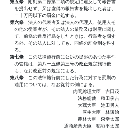
第五條
附則第二條第二項の規定に違反して報告書
を提出せず、又は虚僞の報告書を提出した者は、
二十万円以下の罰金に処する。
第六條
法人の代表者又は法人の代理人、使用人そ
の他の從業者が、その法人の業務又は財産に関し
て、前條の違反行爲をしたときは、行爲者を罰す
る外、その法人に対しても、同條の罰金刑を科す
る。
第七條
この法律施行前に公訴の提起のあつた事件
の管轄は、第八十五條第三号の改正規定施行後
も、なお改正前の規定による。
第八條
この法律施行前にした行爲に対する罰則の
適用については、なお從前の例による。
内閣総理大臣 吉田茂
法務総裁 殖田俊吉
大藏大臣 池田勇人
厚生大臣 林讓治
農林大臣 森幸太郎
通商産業大臣 稻垣平太郎