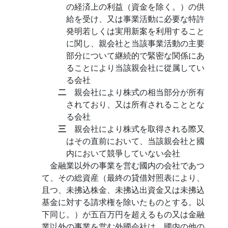
の経済上の利益（資金を除く。）の供
給を受け、又は事業活動に必要な特許
発明若しくは実用新案を利用すること
に関し、親会社と当該事業活動の主要
部分について継続的で緊密な関係にあ
ることにより当該親会社に從属してい
る会社
二
親会社により株式の相当部分が所有
されており、又は所有されることとな
る会社
三
親会社により株式を取得される際又
はその直前において、当該親会社と國
内において競爭していない会社
金融業以外の事業を営む國内の会社であつ
て、その総資産（最終の貸借対照表により、
且つ、未拂込株金、未拂込出資金又は未拂込
基金に対する請求権を除いたものとする。以
下同じ。）が五百万円を超えるもの又は金融
業以外の事業を営む外國会社は、國内の他の