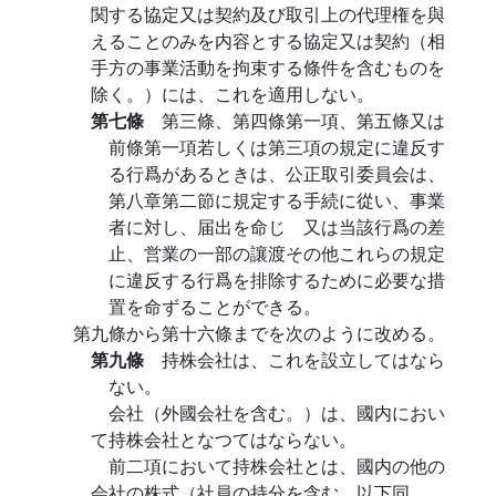
関する協定又は契約及び取引上の代理権を與
えることのみを内容とする協定又は契約（相
手方の事業活動を拘束する條件を含むものを
除く。）には、これを適用しない。
第七條
第三條、第四條第一項、第五條又は
前條第一項若しくは第三項の規定に違反す
る行爲があるときは、公正取引委員会は、
第八章第二節に規定する手続に從い、事業
者に対し、届出を命じ 又は当該行爲の差
止、営業の一部の讓渡その他これらの規定
に違反する行爲を排除するために必要な措
置を命ずることができる。
第九條から第十六條までを次のように改める。
第九條
持株会社は、これを設立してはなら
ない。
会社（外國会社を含む。）は、國内におい
て持株会社となつてはならない。
前二項において持株会社とは、國内の他の
会社の株式（社員の持分を含む。以下同