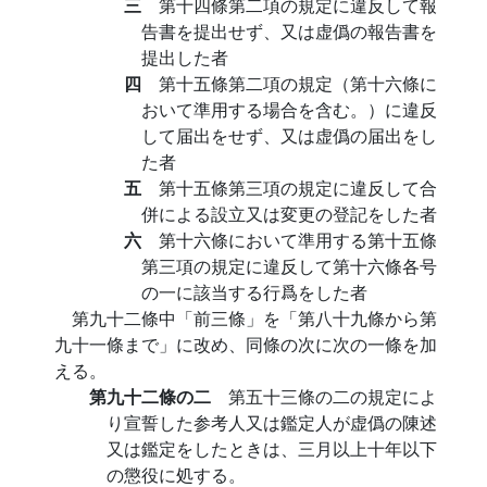
三
第十四條第二項の規定に違反して報
告書を提出せず、又は虚僞の報告書を
提出した者
四
第十五條第二項の規定（第十六條に
おいて準用する場合を含む。）に違反
して届出をせず、又は虚僞の届出をし
た者
五
第十五條第三項の規定に違反して合
併による設立又は変更の登記をした者
六
第十六條において準用する第十五條
第三項の規定に違反して第十六條各号
の一に該当する行爲をした者
第九十二條中「前三條」を「第八十九條から第
九十一條まで」に改め、同條の次に次の一條を加
える。
第九十二條の二
第五十三條の二の規定によ
り宣誓した参考人又は鑑定人が虚僞の陳述
又は鑑定をしたときは、三月以上十年以下
の懲役に処する。