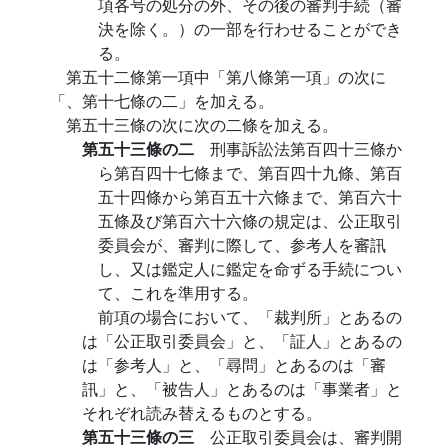
項各号の処分の外、その後の審判手続（審
決を除く。）の一部を行わせることができ
る。
第五十二條第一項中「第八條第一項」の次に
「、第十七條の二」を加える。
第五十三條の次に次の二條を加える。
第五十三條の二
刑事訴訟法第百四十三條か
ら第百四十七條まで、第百四十九條、第百
五十四條から第百五十六條まで、第百六十
五條及び第百六十六條の規定は、公正取引
委員会が、審判に際して、参考人を審訊
し、又は鑑定人に鑑定を命ずる手続につい
て、これを準用する。
前項の場合において、「裁判所」とあるの
は「公正取引委員会」と、「証人」とあるの
は「参考人」と、「尋問」とあるのは「審
訊」と、「被告人」とあるのは「事業者」と
それぞれ読み替えるものとする。
第五十三條の三
公正取引委員会は、審判開