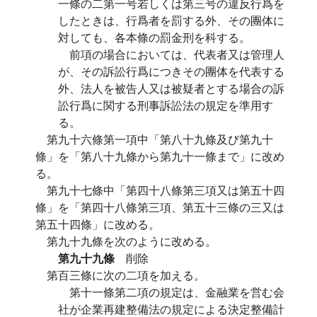
一條の二第一号若しくは第三号の違反行爲を
したときは、行爲者を罰する外、その團体に
対しても、各本條の罰金刑を科する。
前項の場合においては、代表者又は管理人
が、その訴訟行爲につきその團体を代表する
外、法人を被告人又は被疑者とする場合の訴
訟行爲に関する刑事訴訟法の規定を準用す
る。
第九十六條第一項中「第八十九條及び第九十
條」を「第八十九條から第九十一條まで」に改め
る。
第九十七條中「第四十八條第三項又は第五十四
條」を「第四十八條第三項、第五十三條の三又は
第五十四條」に改める。
第九十九條を次のように改める。
第九十九條
削除
第百三條に次の二項を加える。
第十一條第二項の規定は、金融業を営む会
社が企業再建整備法の規定による決定整備計