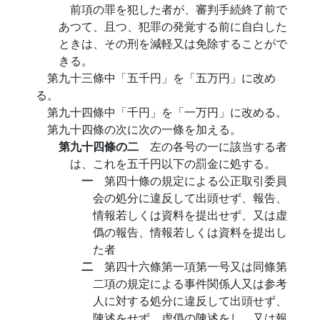
前項の罪を犯した者が、審判手続終了前で
あつて、且つ、犯罪の発覚する前に自白した
ときは、その刑を減軽又は免除することがで
きる。
第九十三條中「五千円」を「五万円」に改め
る。
第九十四條中「千円」を「一万円」に改める。
第九十四條の次に次の一條を加える。
第九十四條の二
左の各号の一に該当する者
は、これを五千円以下の罰金に処する。
一
第四十條の規定による公正取引委員
会の処分に違反して出頭せず、報告、
情報若しくは資料を提出せず、又は虚
僞の報告、情報若しくは資料を提出し
た者
二
第四十六條第一項第一号又は同條第
二項の規定による事件関係人又は参考
人に対する処分に違反して出頭せず、
陳述をせず、虚僞の陳述をし、又は報