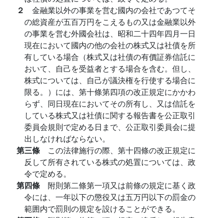
２
金融業以外の事業を営む國内の会社であつてそ
の総資産が五百万円をこえるもの又は金融業以外
の事業を営む外國会社は、昭和二十四年四月一日
現在において國内の他の会社の株式又は社債を所
有している場合（株式又は社債の有價証券信託に
おいて、自己を受益者とする場合を含む。但し、
株式については、自己が議決権を行使する場合に
限る。）には、第十條第四項の改正規定にかかわ
らず、同日現在においてその所有し、又は信託を
している株式又は社債に関する報告書を公正取引
委員会規則で定める日まで、公正取引委員会に提
出しなければならない。
第三條
この法律施行の際、第十四條の改正規定に
反して所有されている株式の処置については、政
令で定める。
第四條
附則第二條第一項又は前條の規定に基く政
令には、一年以下の懲役又は五万円以下の罰金の
範囲内で罰則の規定を設けることができる。