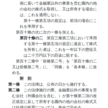
画に基いて金融業以外の事業を営む國内の他
の会社の株式を取得し、又は所有する場合に
は、これを適用しない。
第十一條第五項の規定は、前項の場合にこ
れを準用する。
第百十條の次に次の一條を加える。
第百十條の二
第百三條第三項において準用
する第十一條第五項の規定に違反して株式
を所有した者は、これを一年以下の懲役又
は二十万円以下の罰金に処する。
第百十二條中「前條第二号」を「第百十條の二
又は前條第二号」に、「同條」を「各本條」に改
める。
附 則
第一條
この法律は、公布の日から施行する。
第二條
この法律施行の際、金融業以外の事業を営
む会社（外國会社を含む。）が第十條第二項の改
正規定に反して所有する國内の他の会社の株式又
は社債の処置については、政令で定める。