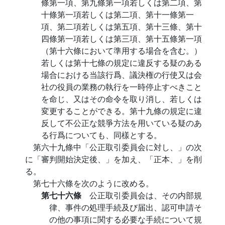
條第一項、第九條第一項若しくは第二項、第
十條第一項若しくは第二項、第十一條第一
項、第二項若しくは第五項、第十三條、第十
四條第一項若しくは第三項、第十五條第一項
（第十六條において準用する場合を含む。）
若しくは第十七條の規定に違反する疑のある
場合における当該行爲、議決権の行使又は会
社の役員の業務の執行を一時停止すべきこと
を命じ、又はその命令を取り消し、若しくは
変更することができる。第十九條の規定に違
反して不公正な競爭方法を用いている疑のあ
る行爲についても、同樣とする。
第六十九條中「公正取引委員会に対し、」の次
に「審判開始決定後、」を加え、「正本、」を削
る。
第七十六條を次のように改める。
第七十六條
公正取引委員会は、その内部規
律、事件の処理手続及び届出、認可申請そ
の他の事項に関する必要な手続について規