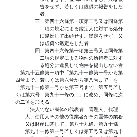
告をせず、若しくは虚僞の報告をした
者
三
第四十六條第一項第二号又は同條第
二項の規定による鑑定人に対する処分
に違反して出頭せず、鑑定をせず、又
は虚僞の鑑定をした者
四
第四十六條第一項第三号又は同條第
二項の規定による物件の所持者に対す
る処分に違反して物件を提出しない者
第九十五條第一項中「第九十一條第一号から第
四号まで、若しくは第六号から第八号まで」を
「第九十一條第一号から第三号まで、第五号若し
くは第六号、第九十一條の二」に改め、同條に次
の二項を加える。
法人でない團体の代表者、管理人、代理
人、使用人その他の從業者がその團体の業務
又は財産に関して、第八十九條、第九十條、
第九十一條第一号若しくは第五号又は第九十