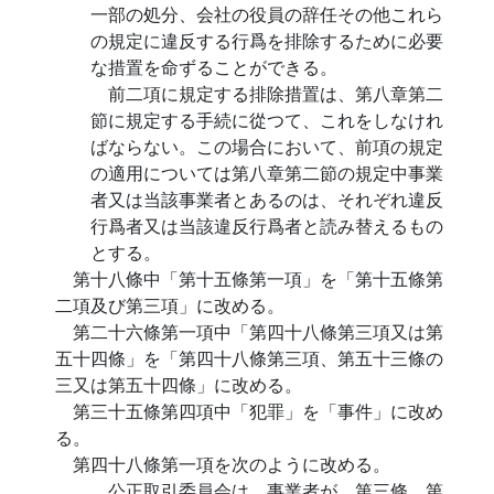
一部の処分、会社の役員の辞任その他これら
の規定に違反する行爲を排除するために必要
な措置を命ずることができる。
前二項に規定する排除措置は、第八章第二
節に規定する手続に從つて、これをしなけれ
ばならない。この場合において、前項の規定
の適用については第八章第二節の規定中事業
者又は当該事業者とあるのは、それぞれ違反
行爲者又は当該違反行爲者と読み替えるもの
とする。
第十八條中「第十五條第一項」を「第十五條第
二項及び第三項」に改める。
第二十六條第一項中「第四十八條第三項又は第
五十四條」を「第四十八條第三項、第五十三條の
三又は第五十四條」に改める。
第三十五條第四項中「犯罪」を「事件」に改め
る。
第四十八條第一項を次のように改める。
公正取引委員会は、事業者が、第三條、第