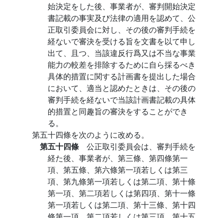
始決定をした後、事業者が、審判開始決定
書記載の事実及び法律の適用を認めて、公
正取引委員会に対し、その後の審判手続を
経ないで審決を受ける旨を文書を以て申し
出て、且つ、当該違反行爲又は不当な事業
能力の較差を排除するために自ら採るべき
具体的措置に関する計画書を提出した場合
において、適当と認めたときは、その後の
審判手続を経ないで当該計画書記載の具体
的措置と同趣旨の審決をすることができ
る。
第五十四條を次のように改める。
第五十四條
公正取引委員会は、審判手続を
経た後、事業者が、第三條、第四條第一
項、第五條、第六條第一項若しくは第三
項、第九條第一項若しくは第二項、第十條
第一項、第二項若しくは第四項、第十一條
第一項若しくは第二項、第十三條、第十四
條第一項、第二項若しくは第三項、第十五