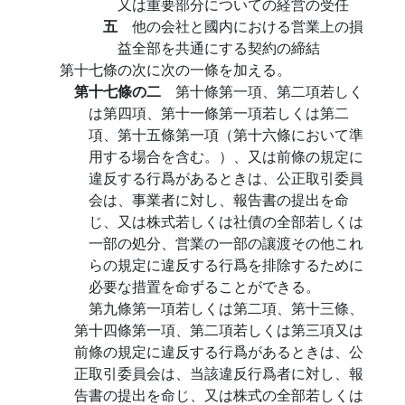
又は重要部分についての経営の受任
五
他の会社と國内における営業上の損
益全部を共通にする契約の締結
第十七條の次に次の一條を加える。
第十七條の二
第十條第一項、第二項若しく
は第四項、第十一條第一項若しくは第二
項、第十五條第一項（第十六條において準
用する場合を含む。）、又は前條の規定に
違反する行爲があるときは、公正取引委員
会は、事業者に対し、報告書の提出を命
じ、又は株式若しくは社債の全部若しくは
一部の処分、営業の一部の讓渡その他これ
らの規定に違反する行爲を排除するために
必要な措置を命ずることができる。
第九條第一項若しくは第二項、第十三條、
第十四條第一項、第二項若しくは第三項又は
前條の規定に違反する行爲があるときは、公
正取引委員会は、当該違反行爲者に対し、報
告書の提出を命じ、又は株式の全部若しくは