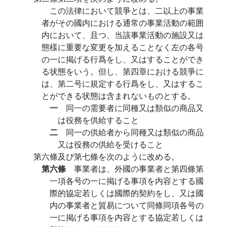
この法律において競爭とは、二以上の事業
者がその國内における通常の事業活動の範囲
内において、且つ、当該事業活動の施設又は
態樣に重要な変更を加えることなく左の各号
の一に掲げる行爲をし、又はすることができ
る状態をいう。但し、第四章における競爭に
は、第二号に規定する行爲をし、又はするこ
とができる状態は含まれないものとする。
一
同一の需要者に同種又は類似の商品又
は役務を供給すること
二
同一の供給者から同種又は類似の商品
又は役務の供給を受けること
第六條及び第七條を次のように改める。
第六條
事業者は、外國の事業者と第四條第
一項各号の一に掲げる事項を内容とする國
際的協定若しくは國際的契約をし、又は國
内の事業者と貿易について同條同項各号の
一に掲げる事項を内容とする協定若しくは