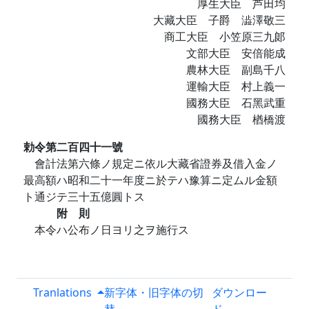
厚生大臣 芦田均
大藏大臣 子爵 澁澤敬三
商工大臣 小笠原三九郞
文部大臣 安倍能成
農林大臣 副島千八
運輸大臣 村上義一
國務大臣 石黑武重
國務大臣 楢橋渡
勅令第二百四十一號
會計法第六條ノ規定ニ依ル大藏省證券及借入金ノ
最高額ハ昭和二十一年度ニ於テハ豫算ニ定ムル金額
ト通ジテ三十五億圓トス
附 則
本令ハ公布ノ日ヨリ之ヲ施行ス
Tranlations
新字体・旧字体の切
ダウンロー