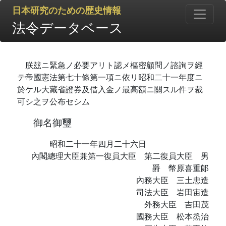
日本研究のための歴史情報
法令データベース
朕玆ニ緊急ノ必要アリト認メ樞密顧問ノ諮詢ヲ經
テ帝國憲法第七十條第一項ニ依リ昭和二十一年度ニ
於ケル大藏省證券及借入金ノ最高額ニ關スル件ヲ裁
可シ之ヲ公布セシム
御名御璽
昭和二十一年四月二十六日
內閣總理大臣兼第一復員大臣 第二復員大臣 男
爵 幣原喜重郞
內務大臣 三土忠造
司法大臣 岩田宙造
外務大臣 吉田茂
國務大臣 松本烝治