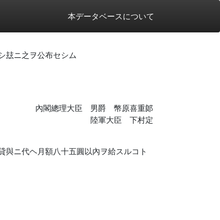
本データベースについて
シ玆ニ之ヲ公布セシム
內閣總理大臣 男爵 幣原喜重郞
陸軍大臣 下村定
貸與ニ代ヘ月額八十五圓以內ヲ給スルコト