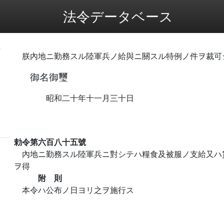
法令データベース
ノ
朕內地ニ勤務スル陸軍兵ノ給與ニ關スル特例ノ件ヲ裁可
御名御璽
昭和二十年十一月三十日
勅令第六百八十五號
內地ニ勤務スル陸軍兵ニ對シテハ糧食及被服ノ支給又ハ
ヲ得
附 則
本令ハ公布ノ日ヨリ之ヲ施行ス