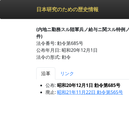
日本研究のための歴史情報
(内地ニ勤務スル陸軍兵ノ給与ニ関スル特例
件)
法令番号: 勅令第685号
公布年月日: 昭和20年12月1日
法令の形式: 勅令
沿革
リンク
公布:
昭和20年12月1日 勅令第685号
廃止:
昭和21年11月22日 勅令第565号