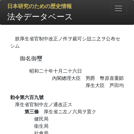
日本研究のための歴史情報
法令データベース
朕厚生省官制中改正ノ件ヲ裁可シ玆ニ之ヲ公布セ
シム
御名御璽
昭和二十年十月二十六日
內閣總理大臣 男爵 幣原喜重郞
厚生大臣 芦田均
勅令第六百九號
厚生省官制中左ノ通改正ス
第三條
厚生省ニ左ノ六局ヲ置ク
健民局
衞生局
社會局