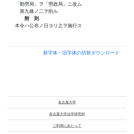
「勤勞局」ヲ「勞政局」ニ改ム
第九條ノ二ヲ削ル
附 則
本令ハ公布ノ日ヨリ之ヲ施行ス
新字体・旧字体の切替
ダウンロード
名古屋大学
名古屋大学法学研究科
ご利用にあたって