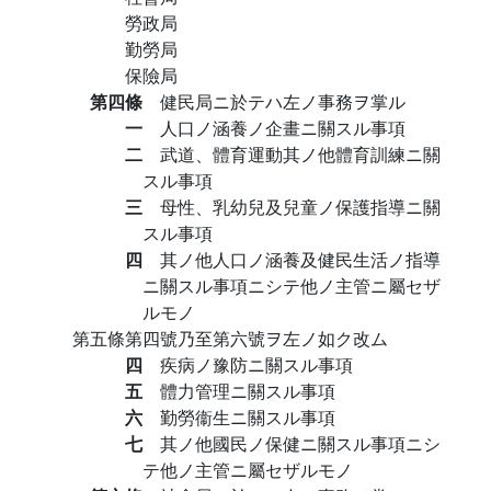
勞政局
勤勞局
保險局
第四條
健民局ニ於テハ左ノ事務ヲ掌ル
一
人口ノ涵養ノ企畫ニ關スル事項
二
武道、體育運動其ノ他體育訓練ニ關
スル事項
三
母性、乳幼兒及兒童ノ保護指導ニ關
スル事項
四
其ノ他人口ノ涵養及健民生活ノ指導
ニ關スル事項ニシテ他ノ主管ニ屬セザ
ルモノ
第五條第四號乃至第六號ヲ左ノ如ク改ム
四
疾病ノ豫防ニ關スル事項
五
體力管理ニ關スル事項
六
勤勞衞生ニ關スル事項
七
其ノ他國民ノ保健ニ關スル事項ニシ
テ他ノ主管ニ屬セザルモノ