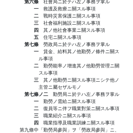
第六條
社會局ニ於テハ左ノ事務ヲ掌ル
一
救護及救療ニ關スル事項
二
戰時災害保護ニ關スル事項
三
社會福利施設ニ關スル事項
四
其ノ他社會事業ニ關スル事項
五
住宅ニ關スル事項
第七條
勞政局ニ於テハ左ノ事務ヲ掌ル
一
賃金、給料其ノ他勤勞ノ條件ニ關ス
ル事項
二
勤勞能率ノ增進其ノ他勤勞管理ニ關
スル事項
三
其ノ他勤勞ニ關スル事項ニシテ他ノ
主管ニ屬セザルモノ
第七條ノ二
勤勞局ニ於テハ左ノ事務ヲ掌ル
一
勤勞ノ需給ニ關スル事項
二
復員等ニ伴フ職業對策ニ關スル事項
三
職業紹介ニ關スル事項
四
職業指導及職業訓練ニ關スル事項
第九條中「勤勞局參與」ヲ「勞政局參與」ニ、