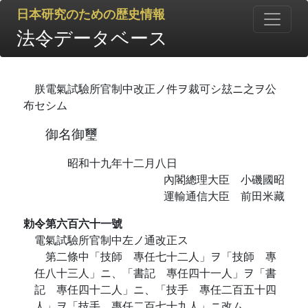
日本研究のための歴史情報
法令データベース
朕電氣試驗所官制中改正ノ件ヲ裁可シ玆ニ之ヲ公
布セシム
御名御璽
昭和十九年十二月八日
內閣總理大臣 小磯國昭
運輸通信大臣 前田米藏
勅令第六百六十一號
電氣試驗所官制中左ノ通改正ス
第二條中「技師 專任七十二人」ヲ「技師 專
任八十三人」ニ、「書記 專任四十一人」ヲ「書
記 專任四十二人」ニ、「技手 專任二百五十四
人」ヲ「技手 專任二百七十九人」ニ改ム