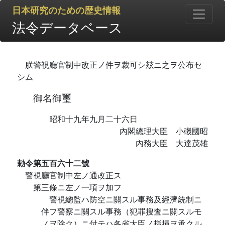
日本研究のための歴史情報
法令データベース
朕警視廳官制中改正ノ件ヲ裁可シ玆ニ之ヲ公布セ
シム
御名御璽
昭和十九年九月二十六日
內閣總理大臣 小磯國昭
內務大臣 大達茂雄
勅令第五百六十二號
警視廳官制中左ノ通改正ス
第三條ニ左ノ一項ヲ加フ
警視總監ハ防空ニ關スル事務及經濟統制ニ
伴フ警察ニ關スル事務（犯罪搜査ニ關スルモ
ノヲ除ク）ニ付テハ各省大臣ノ指揮ヲ承クル