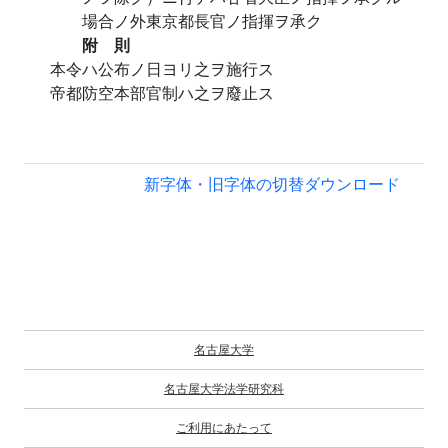
場合ノ外東京都長官ノ指揮ヲ承ク
附 則
本令ハ公布ノ日ヨリ之ヲ施行ス
帝都防空本部官制ハ之ヲ廢止ス
新字体・旧字体の切替
ダウンロード
名古屋大学
名古屋大学法学研究科
ご利用にあたって