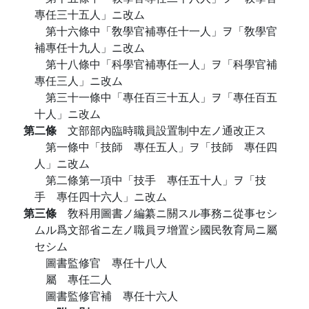
專任三十五人」ニ改ム
第十六條中「敎學官補專任十一人」ヲ「敎學官
補專任十九人」ニ改ム
第十八條中「科學官補專任一人」ヲ「科學官補
專任三人」ニ改ム
第三十一條中「專任百三十五人」ヲ「專任百五
十人」ニ改ム
第二條
文部部內臨時職員設置制中左ノ通改正ス
第一條中「技師 專任五人」ヲ「技師 專任四
人」ニ改ム
第二條第一項中「技手 專任五十人」ヲ「技
手 專任四十六人」ニ改ム
第三條
敎科用圖書ノ編纂ニ關スル事務ニ從事セシ
ムル爲文部省ニ左ノ職員ヲ增置シ國民敎育局ニ屬
セシム
圖書監修官 專任十八人
屬 專任二人
圖書監修官補 專任十六人