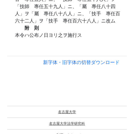
「技師 專任五十九人」ニ、「屬 專任八十四
人」ヲ「屬 專任八十八人」ニ、「技手 專任百
六十二人」ヲ「技手 專任百六十八人」ニ改ム
附 則
本令ハ公布ノ日ヨリ之ヲ施行ス
新字体・旧字体の切替
ダウンロード
名古屋大学
名古屋大学法学研究科