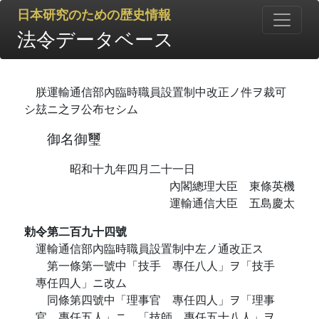
日本研究のための歴史情報
法令データベース
朕運輸通信部內臨時職員設置制中改正ノ件ヲ裁可
シ玆ニ之ヲ公布セシム
御名御璽
昭和十九年四月二十一日
內閣總理大臣 東條英機
運輸通信大臣 五島慶太
勅令第二百九十四號
運輸通信部內臨時職員設置制中左ノ通改正ス
第一條第一號中「技手 專任八人」ヲ「技手
專任四人」ニ改ム
同條第四號中「理事官 專任四人」ヲ「理事
官 專任五人」ニ、「技師 專任五十八人」ヲ