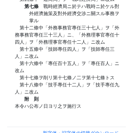
第七條
戰時經濟局ニ於テハ戰時ニ於ケル對
外經濟施策及對外經濟交涉ニ關スル事務ヲ
掌ル
第十二條中「外務事務官專任三十七人」ヲ「外
務事務官專任三十三人」ニ、「外務理事官專任十
四人」ヲ「外務理事官專任十二人」ニ改ム
第十五條中「技師專任四人」ヲ「技師專任三
人」ニ改ム
第十六條中「專任百十五人」ヲ「專任百人」ニ
改ム
第十七條ヲ削リ第十七條ノ二ヲ第十七條トス
第十八條中「技手專任十二人」ヲ「技手專任九
人」ニ改ム
附 則
本令ハ公布ノ日ヨリ之ヲ施行ス