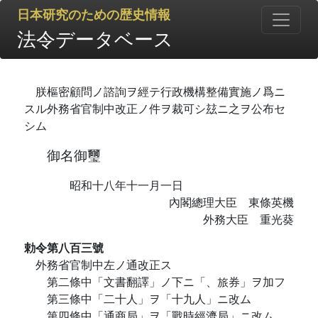
日本研究のための歴史情報
法令データベース
朕樞密顧問ノ諮詢ヲ經テ行政機構整備實施ノ爲ニ
スル外務省官制中改正ノ件ヲ裁可シ玆ニ之ヲ公布セ
シム
御名御璽
昭和十八年十一月一日
內閣總理大臣 東條英機
外務大臣 重光葵
勅令第八百三號
外務省官制中左ノ通改正ス
第二條中「文書翻譯」ノ下ニ「、旅券」ヲ加フ
第三條中「二十人」ヲ「十九人」ニ改ム
第四條中「通商局」ヲ「戰時經濟局」ニ改ム