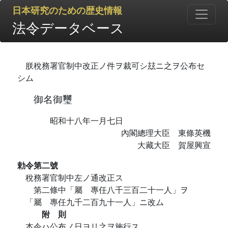
日本研究のための歴史情報
法令データベース
朕稅務署官制中改正ノ件ヲ裁可シ玆ニ之ヲ公布セ
シム
御名御璽
昭和十八年一月七日
內閣總理大臣 東條英機
大藏大臣 賀屋興宣
勅令第二號
稅務署官制中左ノ通改正ス
第二條中「屬 專任八千三百二十一人」ヲ
「屬 專任九千二百九十一人」ニ改ム
附 則
本令ハ公布ノ日ヨリ之ヲ施行ス