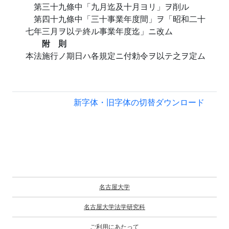
第三十九條中「九月迄及十月ヨリ」ヲ削ル
第四十九條中「三十事業年度間」ヲ「昭和二十
七年三月ヲ以テ終ル事業年度迄」ニ改ム
附 則
本法施行ノ期日ハ各規定ニ付勅令ヲ以テ之ヲ定ム
新字体・旧字体の切替
ダウンロード
名古屋大学
名古屋大学法学研究科
ご利用にあたって