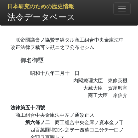
日本研究のための歴史情報
法令データベース
朕帝國議會ノ協贊ヲ經タル商工組合中央金庫法中
改正法律ヲ裁可シ玆ニ之ヲ公布セシム
御名御璽
昭和十八年三月十一日
內閣總理大臣 東條英機
大藏大臣 賀屋興宣
商工大臣 岸信介
法律第五十四號
商工組合中央金庫法中左ノ通改正ス
第六條ノ二
商工組合中央金庫ノ資本金ヲ千
四百萬圓增加シ之ヲ十四萬口ニ分チ一口ノ
金額ヲ百圓トス