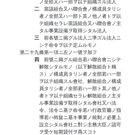
ノ全部又ハ一部ヲ以テ組織スル法人
二
當該組合又ハ聯合會ノ構成員タリシ
者ノ全部又ハ一部ト其ノ他ノ者トヲ以
テ組織セラレ當該組合又ハ聯合會ノ主
タル事業設備ヲ取得シタル法人
三
前各號ニ揭グル法人ニ準ズル法人ニ
シテ命令ヲ以テ定ムルモノ
第二十九條第一項ニ左ノ一號ヲ加フ
四
前號ニ揭グル組合若ハ聯合會ニシテ
解散シタルモノ（以下解散組合ト稱
ス）ノ構成員タリシ者ノ全部若ハ一部
ヲ以テ組織スル會社、解散組合ノ構成
員タリシ者ノ全部若ハ一部ト其ノ他ノ
者トヲ以テ組織セラレ解散組合ノ主タ
ル事業設備ヲ取得シタル會社又ハ法
令、法令ニ基ク命令若ハ行政官廳ノ指
導若ハ斡旋ニ基キ事業ノ統制ノ必要上
設立シタル會社ニ對シ主務大臣ノ認可
ヲ受ケ短期貸付ヲ爲スコト