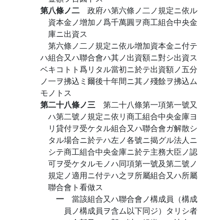
第八條ノ二
政府ハ第六條ノ二ノ規定ニ依ル
資本金ノ增加ノ爲千萬圓ヲ商工組合中央金
庫ニ出資ス
第六條ノ二ノ規定ニ依ル增加資本金ニ付テ
ハ組合又ハ聯合會ハ其ノ出資額ニ對シ出資ス
ベキコトト爲リタル當初ニ於テ出資額ノ五分
ノ一ヲ拂込ミ爾後十年間ニ其ノ殘餘ヲ拂込ム
モノトス
第二十八條ノ三
第二十八條第一項第一號又
ハ第二號ノ規定ニ依リ商工組合中央金庫ヨ
リ貸付ヲ受ケタル組合又ハ聯合會ガ解散シ
タル場合ニ於テハ左ノ各號ニ揭グル法人ニ
シテ商工組合中央金庫ニ於テ主務大臣ノ認
可ヲ受ケタルモノハ同項第一號及第二號ノ
規定ノ適用ニ付テハ之ヲ所屬組合又ハ所屬
聯合會ト看做ス
一
當該組合又ハ聯合會ノ構成員（構成
員ノ構成員ヲ含ム以下同ジ）タリシ者