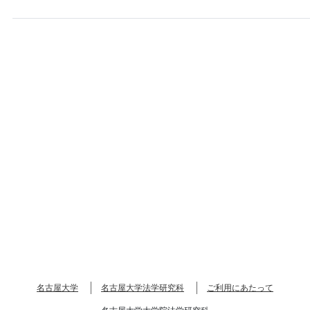
名古屋大学
名古屋大学法学研究科
ご利用にあたって