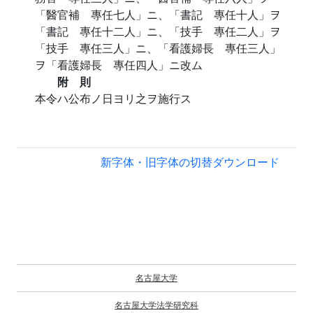
「醫官補 專任七人」ニ、「書記 專任十人」ヲ
「書記 專任十二人」ニ、「技手 專任二人」ヲ
「技手 專任三人」ニ、「看護婦長 專任三人」
ヲ「看護婦長 專任四人」ニ改ム
附 則
本令ハ公布ノ日ヨリ之ヲ施行ス
新字体・旧字体の切替
ダウンロード
名古屋大学
名古屋大学法学研究科