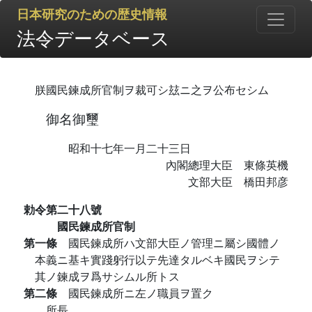
日本研究のための歴史情報
法令データベース
朕國民鍊成所官制ヲ裁可シ玆ニ之ヲ公布セシム
御名御璽
昭和十七年一月二十三日
內閣總理大臣 東條英機
文部大臣 橋田邦彦
勅令第二十八號
國民鍊成所官制
第一條
國民鍊成所ハ文部大臣ノ管理ニ屬シ國體ノ
本義ニ基キ實踐躬行以テ先達タルベキ國民ヲシテ
其ノ鍊成ヲ爲サシムル所トス
第二條
國民鍊成所ニ左ノ職員ヲ置ク
所長