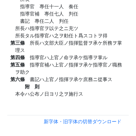
指導官 專任十一人 奏任
指導官補 專任七人 判任
書記 專任二人 判任
所長ハ指導官ヲ以テ之ニ充ツ
所長タル指導官ハ之ヲ勅任ト爲スコトヲ得
第三條
所長ハ文部大臣ノ指揮監督ヲ承ケ所務ヲ掌
理ス
第四條
指導官ハ上官ノ命ヲ承ケ指導ヲ掌ル
第五條
指導官補ハ上官ノ指揮ヲ承ケ指導官ノ職務
ヲ助ク
第六條
書記ハ上官ノ指揮ヲ承ケ庶務ニ從事ス
附 則
本令ハ公布ノ日ヨリ之ヲ施行ス
新字体・旧字体の切替
ダウンロード