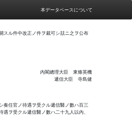
本データベースについて
關スル件中改正ノ件ヲ裁可シ玆ニ之ヲ公布
內閣總理大臣 東條英機
遞信大臣 寺島健
シ奏任官ノ待遇ヲ受クル遞信醫ノ數ハ百三
待遇ヲ受クル遞信醫ノ數ハ二十九人以內、