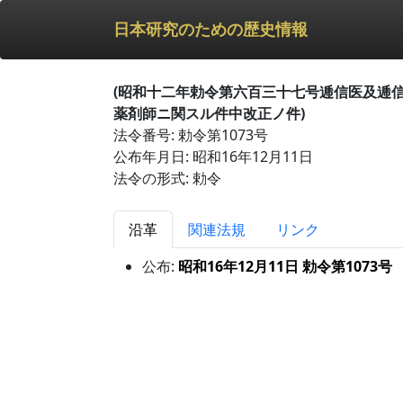
日本研究のための歴史情報
(昭和十二年勅令第六百三十七号逓信医及逓
薬剤師ニ関スル件中改正ノ件)
法令番号: 勅令第1073号
公布年月日: 昭和16年12月11日
法令の形式: 勅令
沿革
関連法規
リンク
公布:
昭和16年12月11日 勅令第1073号