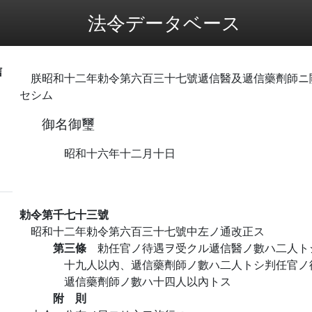
法令データベース
信
朕昭和十二年勅令第六百三十七號遞信醫及遞信藥劑師ニ
セシム
御名御璽
昭和十六年十二月十日
勅令第千七十三號
昭和十二年勅令第六百三十七號中左ノ通改正ス
第三條
勅任官ノ待遇ヲ受クル遞信醫ノ數ハ二人ト
十九人以內、遞信藥劑師ノ數ハ二人トシ判任官ノ
遞信藥劑師ノ數ハ十四人以內トス
附 則