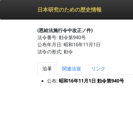
日本研究のための歴史情報
(恩給法施行令中改正ノ件)
法令番号: 勅令第940号
公布年月日: 昭和16年11月1日
法令の形式: 勅令
沿革
関連法規
リンク
公布:
昭和16年11月1日 勅令第940号