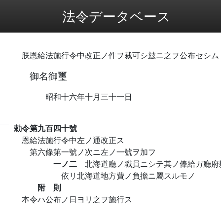
法令データベース
朕恩給法施行令中改正ノ件ヲ裁可シ玆ニ之ヲ公布セシム
御名御璽
昭和十六年十月三十一日
勅令第九百四十號
恩給法施行令中左ノ通改正ス
第六條第一號ノ次ニ左ノ一號ヲ加フ
一ノ二
北海道廳ノ職員ニシテ其ノ俸給ガ廳府
依リ北海道地方費ノ負擔ニ屬スルモノ
附 則
本令ハ公布ノ日ヨリ之ヲ施行ス