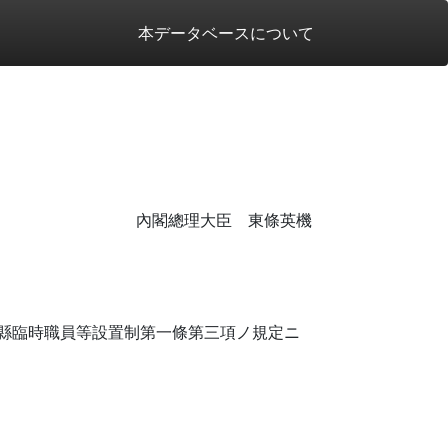
本データベースについて
內閣總理大臣 東條英機
縣臨時職員等設置制第一條第三項ノ規定ニ