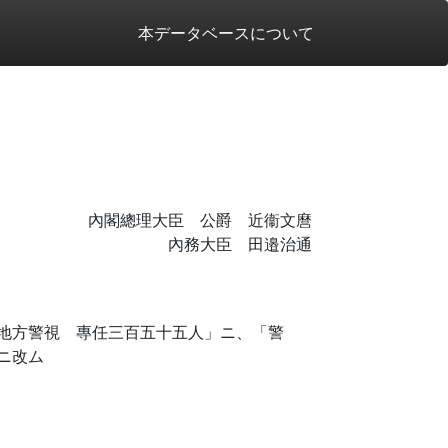
本データベースについて
內閣總理大臣 公爵 近衞文麿
內務大臣 田邉治通
地方警視 專任三百五十五人」ニ、「警
ニ改ム