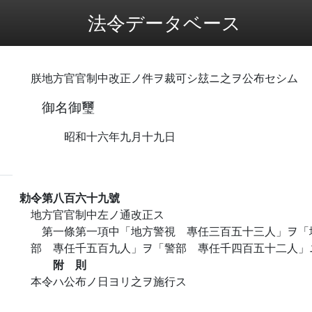
法令データベース
朕地方官官制中改正ノ件ヲ裁可シ玆ニ之ヲ公布セシム
御名御璽
昭和十六年九月十九日
勅令第八百六十九號
地方官官制中左ノ通改正ス
第一條第一項中「地方警視 專任三百五十三人」ヲ「
部 專任千五百九人」ヲ「警部 專任千四百五十二人」
附 則
本令ハ公布ノ日ヨリ之ヲ施行ス