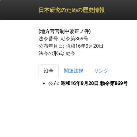
日本研究のための歴史情報
(地方官官制中改正ノ件)
法令番号: 勅令第869号
公布年月日: 昭和16年9月20日
法令の形式: 勅令
沿革
関連法規
リンク
公布:
昭和16年9月20日 勅令第869号