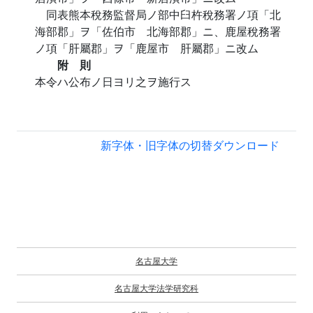
同表熊本稅務監督局ノ部中臼杵稅務署ノ項「北
海部郡」ヲ「佐伯市 北海部郡」ニ、鹿屋稅務署
ノ項「肝屬郡」ヲ「鹿屋市 肝屬郡」ニ改ム
附 則
本令ハ公布ノ日ヨリ之ヲ施行ス
新字体・旧字体の切替
ダウンロード
名古屋大学
名古屋大学法学研究科