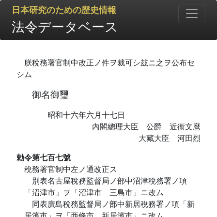
日本研究のための歴史情報
法令データベース
朕稅務署官制中改正ノ件ヲ裁可シ玆ニ之ヲ公布セ
シム
御名御璽
昭和十六年六月十七日
內閣總理大臣 公爵 近衞文麿
大藏大臣 河田烈
勅令第七百七號
稅務署官制中左ノ通改正ス
別表名古屋稅務監督局ノ部中沼津稅務署ノ項
「沼津市」ヲ「沼津市 三島市」ニ改ム
同表廣島稅務監督局ノ部中新居稅務署ノ項「新
居濱市」ヲ「西條市 新居濱市」ニ改ム