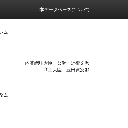
本データベースについて
シム
內閣總理大臣 公爵 近衞文麿
商工大臣 豊田貞次郞
改ム