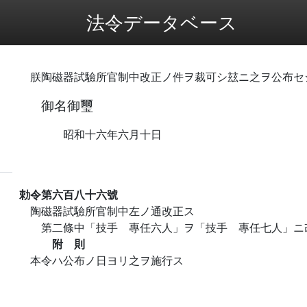
法令データベース
朕陶磁器試驗所官制中改正ノ件ヲ裁可シ玆ニ之ヲ公布セ
御名御璽
昭和十六年六月十日
勅令第六百八十六號
陶磁器試驗所官制中左ノ通改正ス
第二條中「技手 專任六人」ヲ「技手 專任七人」ニ
附 則
本令ハ公布ノ日ヨリ之ヲ施行ス