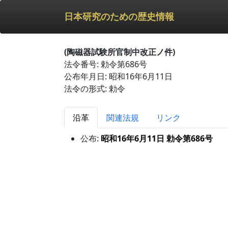
日本研究のための歴史情報
(陶磁器試験所官制中改正ノ件)
法令番号: 勅令第686号
公布年月日: 昭和16年6月11日
法令の形式: 勅令
沿革
関連法規
リンク
公布:
昭和16年6月11日 勅令第686号