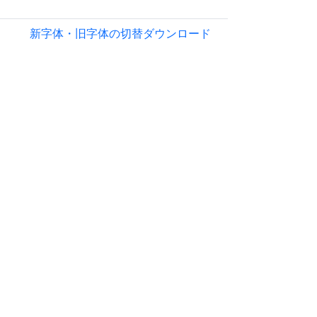
新字体・旧字体の切替
ダウンロード