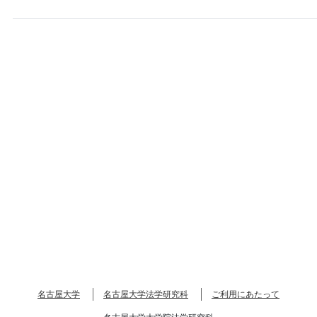
名古屋大学
名古屋大学法学研究科
ご利用にあたって