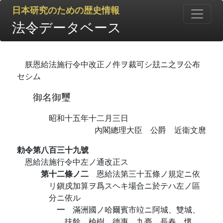
日本研究のための歴史情報
法令データベース
朕恩給法施行令中改正ノ件ヲ裁可シ玆ニ之ヲ公布
セシム
御名御璽
昭和十五年十二月三日
內閣總理大臣 公爵 近衞文麿
勅令第八百三十九號
恩給法施行令中左ノ通改正ス
第十二條ノ二
恩給法第三十五條ノ規定ニ依
リ鎭戍加算ヲ爲スヘキ場合ニ於テハ左ノ區
分ニ依ル
一
滿洲國ノ哈爾賓市竝ニ阿城、雙城、
扶餘、楡樹、德惠、九臺、長春、懷