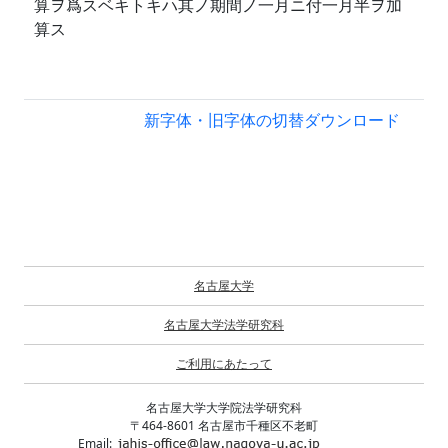
算ヲ爲スベキトキハ其ノ期間ノ一月ニ付一月半ヲ加
算ス
新字体・旧字体の切替
ダウンロード
名古屋大学
名古屋大学法学研究科
ご利用にあたって
名古屋大学大学院法学研究科
〒464-8601 名古屋市千種区不老町
Email: