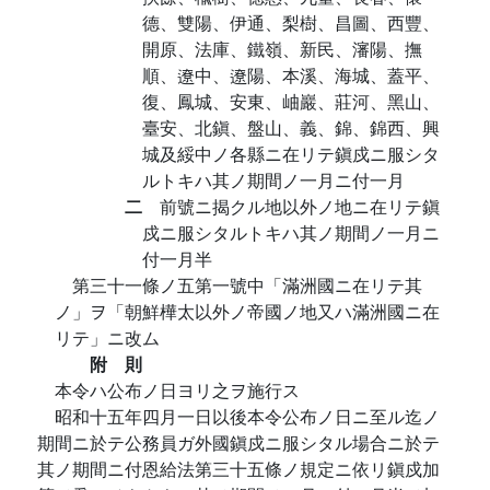
德、雙陽、伊通、梨樹、昌圖、西豐、
開原、法庫、鐵嶺、新民、瀋陽、撫
順、遼中、遼陽、本溪、海城、蓋平、
復、鳳城、安東、岫巖、莊河、黑山、
臺安、北鎭、盤山、義、錦、錦西、興
城及綏中ノ各縣ニ在リテ鎭戍ニ服シタ
ルトキハ其ノ期間ノ一月ニ付一月
二
前號ニ揭クル地以外ノ地ニ在リテ鎭
戍ニ服シタルトキハ其ノ期間ノ一月ニ
付一月半
第三十一條ノ五第一號中「滿洲國ニ在リテ其
ノ」ヲ「朝鮮樺太以外ノ帝國ノ地又ハ滿洲國ニ在
リテ」ニ改ム
附 則
本令ハ公布ノ日ヨリ之ヲ施行ス
昭和十五年四月一日以後本令公布ノ日ニ至ル迄ノ
期間ニ於テ公務員ガ外國鎭戍ニ服シタル場合ニ於テ
其ノ期間ニ付恩給法第三十五條ノ規定ニ依リ鎭戍加