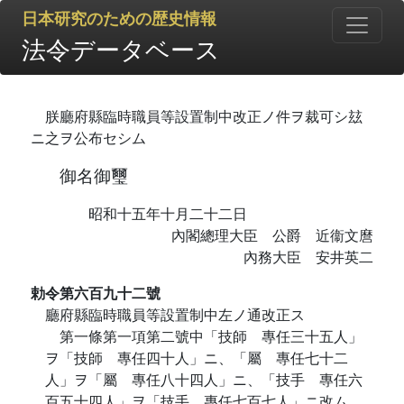
日本研究のための歴史情報
法令データベース
朕廳府縣臨時職員等設置制中改正ノ件ヲ裁可シ玆
ニ之ヲ公布セシム
御名御璽
昭和十五年十月二十二日
內閣總理大臣 公爵 近衞文麿
內務大臣 安井英二
勅令第六百九十二號
廳府縣臨時職員等設置制中左ノ通改正ス
第一條第一項第二號中「技師 專任三十五人」
ヲ「技師 專任四十人」ニ、「屬 專任七十二
人」ヲ「屬 專任八十四人」ニ、「技手 專任六
百五十四人」ヲ「技手 專任七百七人」ニ改ム