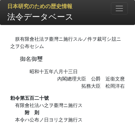
日本研究のための歴史情報
法令データベース
朕有限會社法ヲ臺灣ニ施行スルノ件ヲ裁可シ玆ニ
之ヲ公布セシム
御名御璽
昭和十五年八月十三日
內閣總理大臣 公爵 近衞文麿
拓務大臣 松岡洋右
勅令第五百二十號
有限會社法ハ之ヲ臺灣ニ施行ス
附 則
本令ハ公布ノ日ヨリ之ヲ施行ス