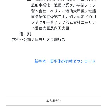
造船事業法ノ適用ヲ受クル事業ノミヲ
營ム會社ニ在リテハ遞信大臣但シ造船
事業法施行令第二十九條ノ規定ノ適用
ヲ受クル事業ノミヲ營ム會社ニ在リテ
ハ遞信大臣及商工大臣
附 則
本令ハ公布ノ日ヨリ之ヲ施行ス
新字体・旧字体の切替
ダウンロード
名古屋大学