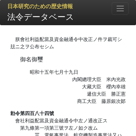
日本研究のための歴史情報
法令データベース
朕會社利益配當及資金融通令中改正ノ件ヲ裁可シ
玆ニ之ヲ公布セシム
御名御璽
昭和十五年七月十九日
內閣總理大臣 米內光政
大藏大臣 櫻內幸雄
遞信大臣 勝正憲
商工大臣 藤原銀次郞
勅令第四百八十四號
會社利益配當及資金融通令中左ノ通改正ス
第九條第一項第三號ヲ左ノ如ク改ム
三
電氣事業法、航空機製造事業法又ハ