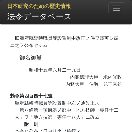
日本研究のための歴史情報
法令データベース
朕廳府縣臨時職員等設置制中改正ノ件ヲ裁可シ玆
ニ之ヲ公布セシム
御名御璽
昭和十五年六月二十九日
內閣總理大臣 米內光政
內務大臣 伯爵 兒玉秀雄
勅令第四百四十七號
廳府縣臨時職員等設置制中左ノ通改正ス
第八條第一項府縣ノ部中「地方技師 專任十二
人」ヲ「地方技師 專任十八人」ニ改ム
附 則
本令ハ公布ノ日ヨリ之ヲ施行ス