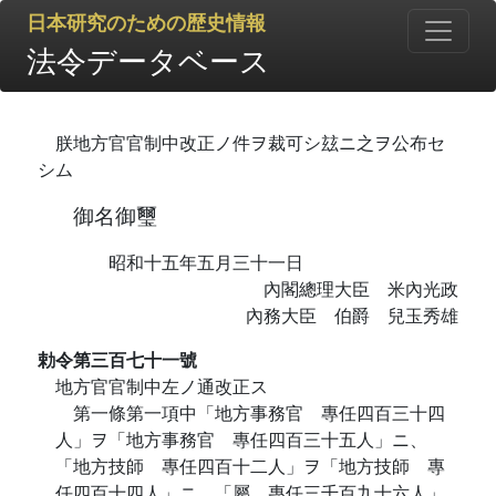
日本研究のための歴史情報
法令データベース
朕地方官官制中改正ノ件ヲ裁可シ玆ニ之ヲ公布セ
シム
御名御璽
昭和十五年五月三十一日
內閣總理大臣 米內光政
內務大臣 伯爵 兒玉秀雄
勅令第三百七十一號
地方官官制中左ノ通改正ス
第一條第一項中「地方事務官 專任四百三十四
人」ヲ「地方事務官 專任四百三十五人」ニ、
「地方技師 專任四百十二人」ヲ「地方技師 專
任四百十四人」ニ、「屬 專任三千百九十六人」