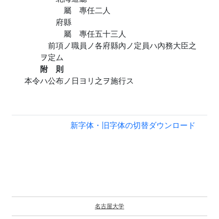
屬 專任二人
府縣
屬 專任五十三人
前項ノ職員ノ各府縣內ノ定員ハ內務大臣之
ヲ定ム
附 則
本令ハ公布ノ日ヨリ之ヲ施行ス
新字体・旧字体の切替
ダウンロード
名古屋大学