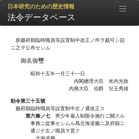
日本研究のための歴史情報
法令データベース
朕廳府縣臨時職員等設置制中改正ノ件ヲ裁可シ玆
ニ之ヲ公布セシム
御名御璽
昭和十五年一月三十一日
內閣總理大臣 米內光政
內務大臣 伯爵 兒玉秀雄
勅令第三十五號
廳府縣臨時職員等設置制中左ノ通改正ス
第六條ノ七
靑少年雇入制限令施行ニ關スル
事務ニ從事セシムル爲北海道廳ニ及府縣ニ
通ジテ左ノ職員ヲ置ク
北海道廳