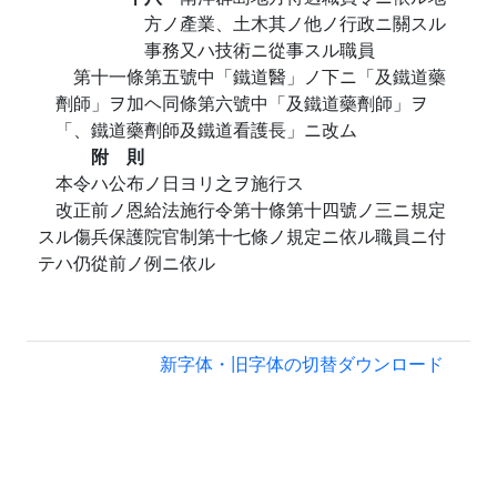
方ノ產業、土木其ノ他ノ行政ニ關スル
事務又ハ技術ニ從事スル職員
第十一條第五號中「鐵道醫」ノ下ニ「及鐵道藥
劑師」ヲ加ヘ同條第六號中「及鐵道藥劑師」ヲ
「、鐵道藥劑師及鐵道看護長」ニ改ム
附 則
本令ハ公布ノ日ヨリ之ヲ施行ス
改正前ノ恩給法施行令第十條第十四號ノ三ニ規定
スル傷兵保護院官制第十七條ノ規定ニ依ル職員ニ付
テハ仍從前ノ例ニ依ル
新字体・旧字体の切替
ダウンロード