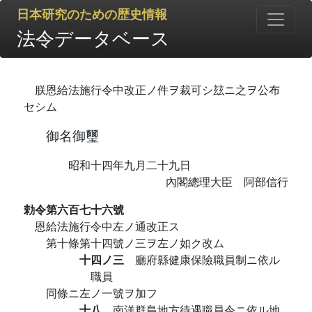
日本研究のための歴史情報
法令データベース
朕恩給法施行令中改正ノ件ヲ裁可シ玆ニ之ヲ公布
セシム
御名御璽
昭和十四年九月二十九日
內閣總理大臣 阿部信行
勅令第六百七十六號
恩給法施行令中左ノ通改正ス
第十條第十四號ノ三ヲ左ノ如ク改ム
十四ノ三
廳府縣健康保險職員制ニ依ル
職員
同條ニ左ノ一號ヲ加フ
十八
南洋群島地方待遇職員令ニ依ル地