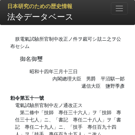
日本研究のための歴史情報
法令データベース
朕電氣試驗所官制中改正ノ件ヲ裁可シ玆ニ之ヲ公
布セシム
御名御璽
昭和十四年三月十三日
內閣總理大臣 男爵 平沼騏一郞
遞信大臣 鹽野季彥
勅令第五十一號
電氣試驗所官制中左ノ通改正ス
第二條中「技師 專任三十六人」ヲ「技師 專
任三十七人」ニ、「書記 專任二十八人」ヲ「書
記 專任二十九人」ニ、「技手 專任百九十四
人」ヲ「技手 專任百九十五人」ニ改ム