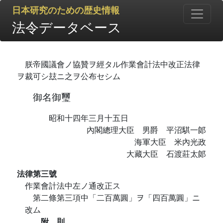
日本研究のための歴史情報
法令データベース
朕帝國議會ノ協贊ヲ經タル作業會計法中改正法律
ヲ裁可シ玆ニ之ヲ公布セシム
御名御璽
昭和十四年三月十五日
內閣總理大臣 男爵 平沼騏一郞
海軍大臣 米內光政
大藏大臣 石渡莊太郞
法律第三號
作業會計法中左ノ通改正ス
第二條第三項中「二百萬圓」ヲ「四百萬圓」ニ
改ム
附 則