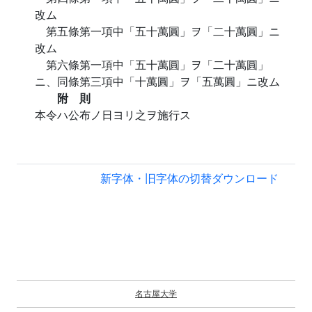
改ム
第五條第一項中「五十萬圓」ヲ「二十萬圓」ニ
改ム
第六條第一項中「五十萬圓」ヲ「二十萬圓」
ニ、同條第三項中「十萬圓」ヲ「五萬圓」ニ改ム
附 則
本令ハ公布ノ日ヨリ之ヲ施行ス
新字体・旧字体の切替
ダウンロード
名古屋大学