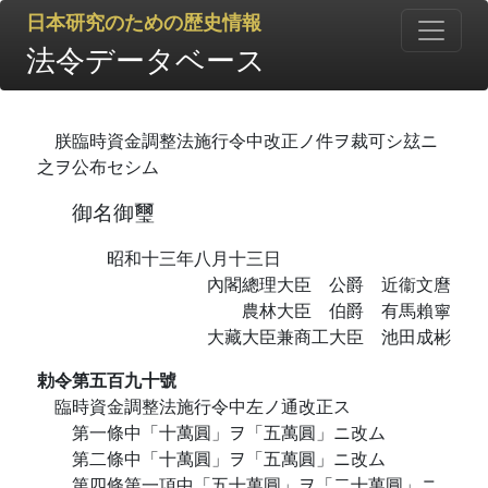
日本研究のための歴史情報
法令データベース
朕臨時資金調整法施行令中改正ノ件ヲ裁可シ玆ニ
之ヲ公布セシム
御名御璽
昭和十三年八月十三日
內閣總理大臣 公爵 近衞文麿
農林大臣 伯爵 有馬賴寧
大藏大臣兼商工大臣 池田成彬
勅令第五百九十號
臨時資金調整法施行令中左ノ通改正ス
第一條中「十萬圓」ヲ「五萬圓」ニ改ム
第二條中「十萬圓」ヲ「五萬圓」ニ改ム
第四條第一項中「五十萬圓」ヲ「二十萬圓」ニ