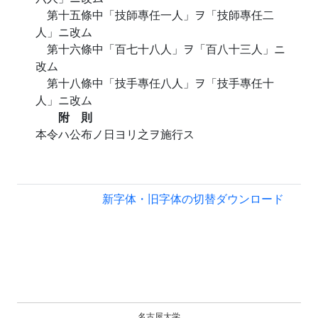
第十五條中「技師專任一人」ヲ「技師專任二
人」ニ改ム
第十六條中「百七十八人」ヲ「百八十三人」ニ
改ム
第十八條中「技手專任八人」ヲ「技手專任十
人」ニ改ム
附 則
本令ハ公布ノ日ヨリ之ヲ施行ス
新字体・旧字体の切替
ダウンロード
名古屋大学