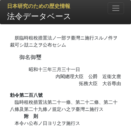
日本研究のための歴史情報
法令データベース
朕臨時租稅措置法ノ一部ヲ臺灣ニ施行スルノ件ヲ
裁可シ玆ニ之ヲ公布セシム
御名御璽
昭和十三年三月三十一日
內閣總理大臣 公爵 近衞文麿
拓務大臣 大谷尊由
勅令第二百八號
臨時租稅措置法第二十一條、第二十二條、第二十
八條及第二十九條ノ規定ハ之ヲ臺灣ニ施行ス
附 則
本令ハ公布ノ日ヨリ之ヲ施行ス