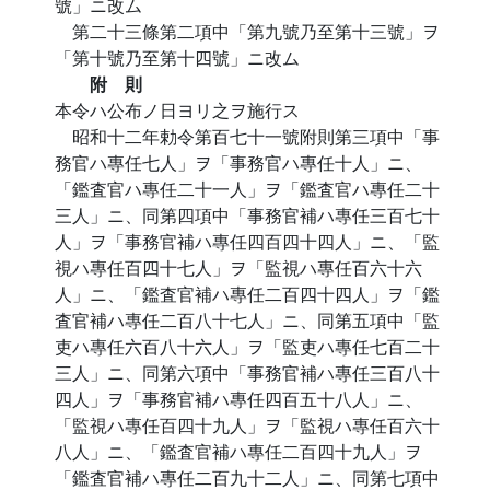
號」ニ改ム
第二十三條第二項中「第九號乃至第十三號」ヲ
「第十號乃至第十四號」ニ改ム
附 則
本令ハ公布ノ日ヨリ之ヲ施行ス
昭和十二年勅令第百七十一號附則第三項中「事
務官ハ專任七人」ヲ「事務官ハ專任十人」ニ、
「鑑査官ハ專任二十一人」ヲ「鑑査官ハ專任二十
三人」ニ、同第四項中「事務官補ハ專任三百七十
人」ヲ「事務官補ハ專任四百四十四人」ニ、「監
視ハ專任百四十七人」ヲ「監視ハ專任百六十六
人」ニ、「鑑査官補ハ專任二百四十四人」ヲ「鑑
査官補ハ專任二百八十七人」ニ、同第五項中「監
吏ハ專任六百八十六人」ヲ「監吏ハ專任七百二十
三人」ニ、同第六項中「事務官補ハ專任三百八十
四人」ヲ「事務官補ハ專任四百五十八人」ニ、
「監視ハ專任百四十九人」ヲ「監視ハ專任百六十
八人」ニ、「鑑査官補ハ專任二百四十九人」ヲ
「鑑査官補ハ專任二百九十二人」ニ、同第七項中