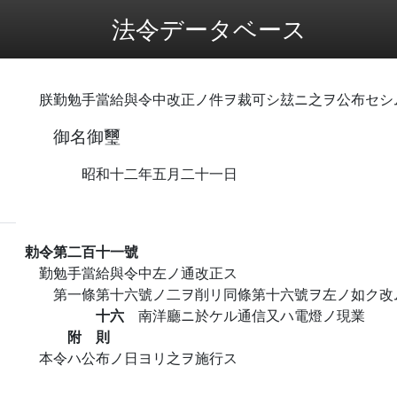
法令データベース
朕勤勉手當給與令中改正ノ件ヲ裁可シ玆ニ之ヲ公布セシ
御名御璽
昭和十二年五月二十一日
勅令第二百十一號
勤勉手當給與令中左ノ通改正ス
第一條第十六號ノ二ヲ削リ同條第十六號ヲ左ノ如ク改
十六
南洋廳ニ於ケル通信又ハ電燈ノ現業
附 則
本令ハ公布ノ日ヨリ之ヲ施行ス