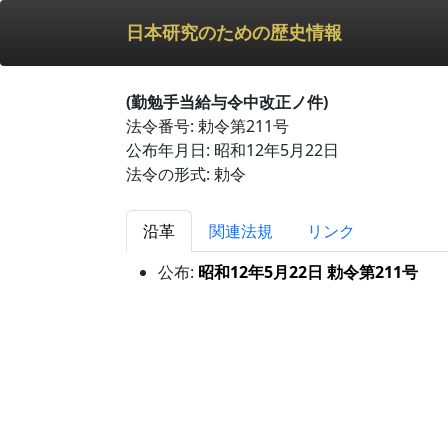
日本研究のための歴史情報
(勤勉手当給与令中改正ノ件)
法令番号: 勅令第211号
公布年月日: 昭和12年5月22日
法令の形式: 勅令
沿革
関連法規
リンク
公布:
昭和12年5月22日 勅令第211号