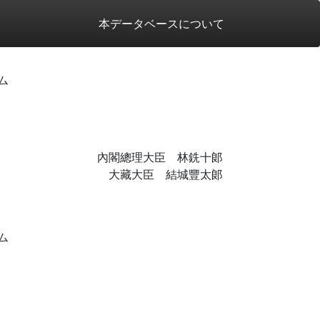
本データベースについて
ム
內閣總理大臣 林銑十郞
大藏大臣 結城豐太郞
ム