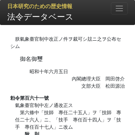
日本研究のための歴史情報
法令データベース
朕氣象臺官制中改正ノ件ヲ裁可シ玆ニ之ヲ公布セ
シム
御名御璽
昭和十年六月五日
內閣總理大臣 岡田啓介
文部大臣 松田源治
勅令第百六十一號
氣象臺官制中左ノ通改正ス
第六條中「技師 專任二十五人」ヲ「技師 專
任二十六人」ニ、「技手 專任百十四人」ヲ「技
手 專任百十七人」ニ改ム
附 則