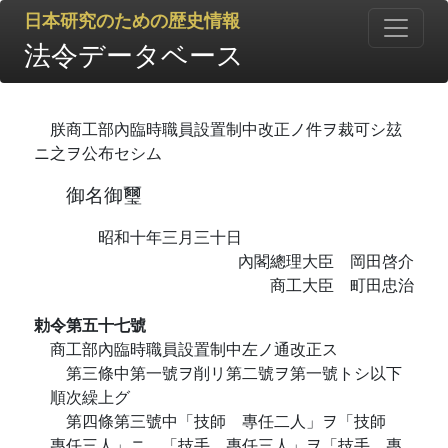
日本研究のための歴史情報
法令データベース
朕商工部內臨時職員設置制中改正ノ件ヲ裁可シ玆
ニ之ヲ公布セシム
御名御璽
昭和十年三月三十日
內閣總理大臣 岡田啓介
商工大臣 町田忠治
勅令第五十七號
商工部內臨時職員設置制中左ノ通改正ス
第三條中第一號ヲ削リ第二號ヲ第一號トシ以下
順次繰上グ
第四條第三號中「技師 專任二人」ヲ「技師
專任三人」ニ、「技手 專任三人」ヲ「技手 專