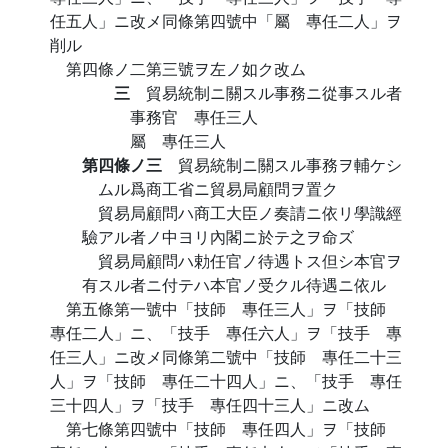
任五人」ニ改メ同條第四號中「屬 專任二人」ヲ
削ル
第四條ノ二第三號ヲ左ノ如ク改ム
三
貿易統制ニ關スル事務ニ從事スル者
事務官 專任三人
屬 專任三人
第四條ノ三
貿易統制ニ關スル事務ヲ輔ケシ
ムル爲商工省ニ貿易局顧問ヲ置ク
貿易局顧問ハ商工大臣ノ奏請ニ依リ學識經
驗アル者ノ中ヨリ內閣ニ於テ之ヲ命ズ
貿易局顧問ハ勅任官ノ待遇トス但シ本官ヲ
有スル者ニ付テハ本官ノ受クル待遇ニ依ル
第五條第一號中「技師 專任三人」ヲ「技師
專任二人」ニ、「技手 專任六人」ヲ「技手 專
任三人」ニ改メ同條第二號中「技師 專任二十三
人」ヲ「技師 專任二十四人」ニ、「技手 專任
三十四人」ヲ「技手 專任四十三人」ニ改ム
第七條第四號中「技師 專任四人」ヲ「技師