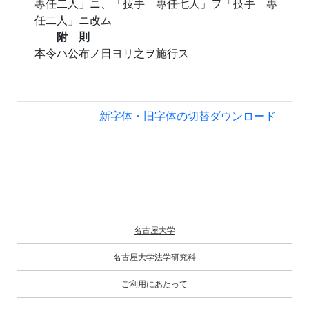
專任二人」ニ、「技手 專任七人」ヲ「技手 專
任二人」ニ改ム
附 則
本令ハ公布ノ日ヨリ之ヲ施行ス
新字体・旧字体の切替
ダウンロード
名古屋大学
名古屋大学法学研究科
ご利用にあたって