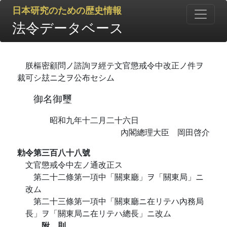
日本研究のための歴史情報
法令データベース
朕樞密顧問ノ諮詢ヲ經テ文官懲戒令中改正ノ件ヲ
裁可シ玆ニ之ヲ公布セシム
御名御璽
昭和九年十二月二十六日
內閣總理大臣 岡田啓介
勅令第三百八十八號
文官懲戒令中左ノ通改正ス
第二十二條第一項中「關東廳」ヲ「關東局」ニ
改ム
第二十三條第一項中「關東廳ニ在リテハ內務局
長」ヲ「關東局ニ在リテハ總長」ニ改ム
附 則