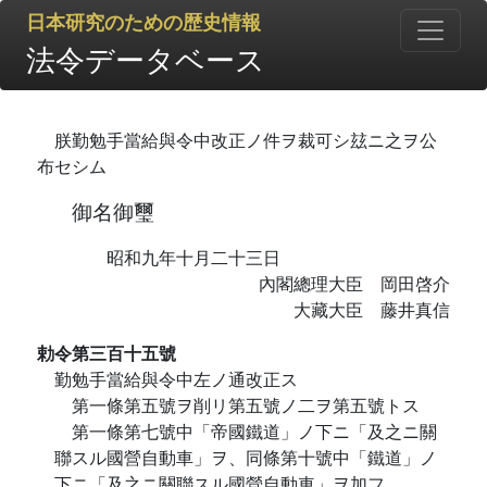
日本研究のための歴史情報
法令データベース
朕勤勉手當給與令中改正ノ件ヲ裁可シ玆ニ之ヲ公
布セシム
御名御璽
昭和九年十月二十三日
內閣總理大臣 岡田啓介
大藏大臣 藤井真信
勅令第三百十五號
勤勉手當給與令中左ノ通改正ス
第一條第五號ヲ削リ第五號ノ二ヲ第五號トス
第一條第七號中「帝國鐵道」ノ下ニ「及之ニ關
聯スル國營自動車」ヲ、同條第十號中「鐵道」ノ
下ニ「及之ニ關聯スル國營自動車」ヲ加フ