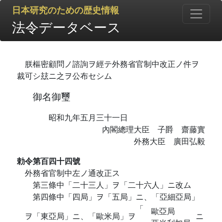
日本研究のための歴史情報
法令データベース
朕樞密顧問ノ諮詢ヲ經テ外務省官制中改正ノ件ヲ
裁可シ玆ニ之ヲ公布セシム
御名御璽
昭和九年五月三十一日
內閣總理大臣 子爵 齋藤實
外務大臣 廣田弘毅
勅令第百四十四號
外務省官制中左ノ通改正ス
第三條中「二十三人」ヲ「二十六人」ニ改ム
第四條中「四局」ヲ「五局」ニ、「亞細亞局」
「
歐亞局
ヲ「東亞局」ニ、「歐米局」ヲ
ニ