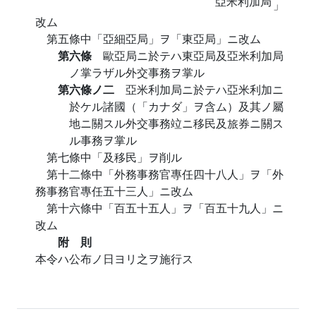
亞米利加局
」
改ム
第五條中「亞細亞局」ヲ「東亞局」ニ改ム
第六條
歐亞局ニ於テハ東亞局及亞米利加局
ノ掌ラザル外交事務ヲ掌ル
第六條ノ二
亞米利加局ニ於テハ亞米利加ニ
於ケル諸國（「カナダ」ヲ含ム）及其ノ屬
地ニ關スル外交事務竝ニ移民及旅券ニ關ス
ル事務ヲ掌ル
第七條中「及移民」ヲ削ル
第十二條中「外務事務官專任四十八人」ヲ「外
務事務官專任五十三人」ニ改ム
第十六條中「百五十五人」ヲ「百五十九人」ニ
改ム
附 則
本令ハ公布ノ日ヨリ之ヲ施行ス