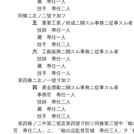
屬 專任一人
技手 專任二人
同條ニ左ノ二號ヲ加フ
五
重要工業ノ助成ニ關スル事務ニ從事スル者
技師 專任一人
屬 專任一人
技手 專任二人
六
工藝振興ニ關スル事務ニ從事スル者
技師 專任一人
屬 專任一人
技手 專任一人
第四條ニ左ノ一號ヲ加フ
四
產金奬勵ニ關スル事務ニ從事スル者
事務官 專任一人
技師 專任二人
屬 專任二人
技手 專任三人
第四條ノ二中第二號及第四號ヲ削リ同條第三號中「輸
官 專任二人」ニ、「輸出品監督官補 專任三人」ヲ「