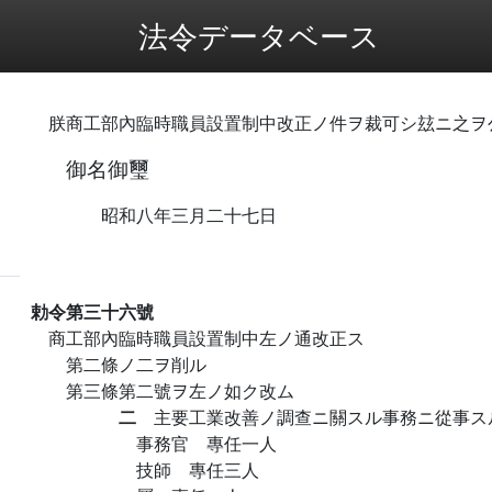
法令データベース
朕商工部內臨時職員設置制中改正ノ件ヲ裁可シ玆ニ之ヲ
御名御璽
昭和八年三月二十七日
勅令第三十六號
商工部內臨時職員設置制中左ノ通改正ス
第二條ノ二ヲ削ル
第三條第二號ヲ左ノ如ク改ム
二
主要工業改善ノ調查ニ關スル事務ニ從事ス
事務官 專任一人
技師 專任三人