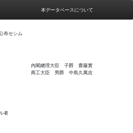
本データベースについて
公布セシム
內閣總理大臣 子爵 齋藤實
商工大臣 男爵 中島久萬吉
ル者