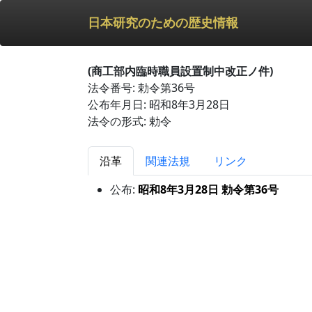
日本研究のための歴史情報
(商工部内臨時職員設置制中改正ノ件)
法令番号: 勅令第36号
公布年月日: 昭和8年3月28日
法令の形式: 勅令
沿革
関連法規
リンク
公布:
昭和8年3月28日 勅令第36号