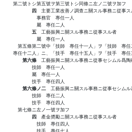
第二號トシ第五號ヲ第三號トシ同條ニ左ノ二號ヲ加フ
四
主要工業改善ノ調查ニ關スル事務ニ從事ス
事務官 專任一人
屬 專任二人
五
工藝振興ニ關スル事務ニ從事スル者
屬 專任一人
第五條第二號中「技師 專任十一人」ヲ「技師 專
專任十二人」ニ、「技手 專任十五人」ヲ「技手 專任
第六條
工藝振興ニ關スル事務ニ從事セシムル爲陶
技師 專任一人
屬 專任一人
技手 專任四人
第六條ノ二
工藝振興ニ關スル事務ニ從事セシムル
技師 專任二人
技手 專任四人
第七條ニ左ノ一號ヲ加フ
四
產金奬勵ニ關スル事務ニ從事スル者
技師 專任四人
技手 專任七人