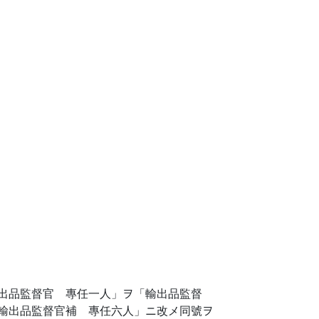
出品監督官 專任一人」ヲ「輸出品監督
輸出品監督官補 專任六人」ニ改メ同號ヲ